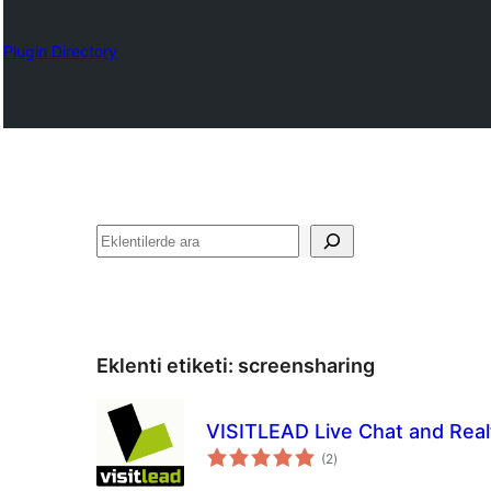
Plugin Directory
Ara
Eklenti etiketi:
screensharing
VISITLEAD Live Chat and Real
toplam
(2
)
puan