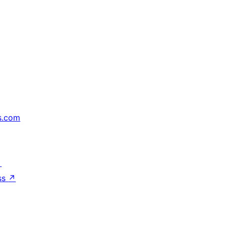
s.com
↗
ss
↗