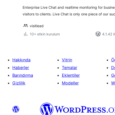
Enterprise Live Chat and realtime monitoring for busin
visitors to clients. Live Chat is only one piece of our su
visitlead
10+ etkin kurulum
4.1.42 i
Hakkında
Vitrin
Ö
Haberler
Temalar
D
Barındırma
Eklentiler
Ge
Gizlilik
Modeller
W