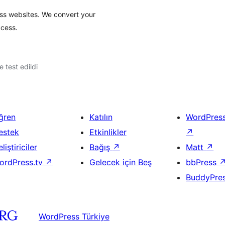
ess websites. We convert your
ccess.
le test edildi
ğren
Katılın
WordPres
estek
Etkinlikler
↗
liştiriciler
Bağış
↗
Matt
↗
ordPress.tv
↗
Gelecek için Beş
bbPress
BuddyPre
WordPress Türkiye