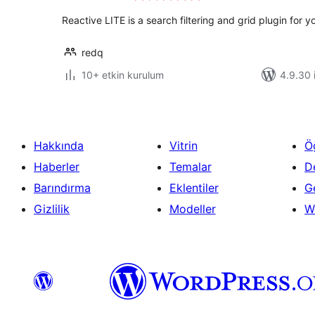
Reactive LITE is a search filtering and grid plugin for y
redq
10+ etkin kurulum
4.9.30 i
Hakkında
Vitrin
Ö
Haberler
Temalar
D
Barındırma
Eklentiler
Ge
Gizlilik
Modeller
W