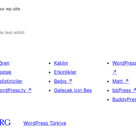
our wp site.
le test edildi
ğren
Katılın
WordPres
estek
Etkinlikler
↗
liştiriciler
Bağış
↗
Matt
↗
ordPress.tv
↗
Gelecek için Beş
bbPress
BuddyPre
WordPress Türkiye