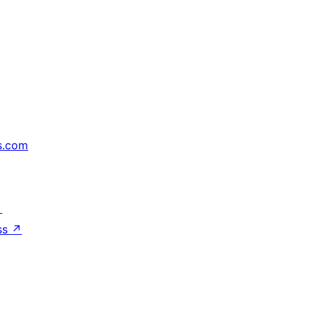
s.com
↗
ss
↗