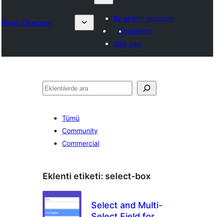
Bir eklenti gönderin
Plugin Directory
Favorilerim
Giriş yap
Ara
Tümü
Community
Commercial
Eklenti etiketi:
select-box
Select and Multi-
Select Field for