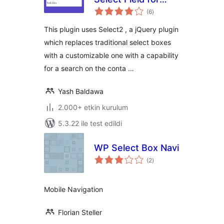
toplam
Contact Form 7
(6
)
puan
This plugin uses Select2 , a jQuery plugin
which replaces traditional select boxes
with a customizable one with a capability
for a search on the conta …
Yash Baldawa
2.000+ etkin kurulum
5.3.22 ile test edildi
WP Select Box Navi
toplam
(2
)
puan
Mobile Navigation
Florian Steller