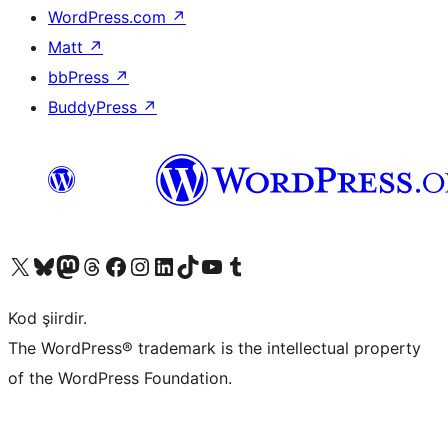
WordPress.com
↗
Matt
↗
bbPress
↗
BuddyPress
↗
X (eski Twitter) hesabımıza bakın
Bluesky hesabımızı ziyaret edin
Mastodon hesabımızı ziyaret edin
Threads hesabımızı ziyaret edin
Facebook sayfamızı ziyaret edin
Instagram hesabımızı ziyaret edin
LinkedIn hesabımızı ziyaret edin
TikTok hesabımızı ziyaret edin
YouTube kanalımızı ziyaret edin
Tumblr hesabımızı ziyaret edin
Kod şiirdir.
The WordPress® trademark is the intellectual property
of the WordPress Foundation.