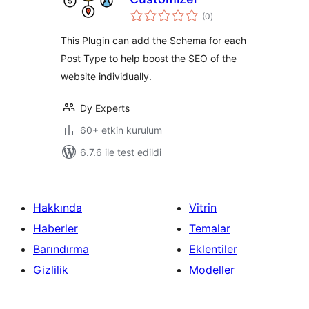
toplam
(0
)
puan
This Plugin can add the Schema for each
Post Type to help boost the SEO of the
website individually.
Dy Experts
60+ etkin kurulum
6.7.6 ile test edildi
Hakkında
Vitrin
Haberler
Temalar
Barındırma
Eklentiler
Gizlilik
Modeller