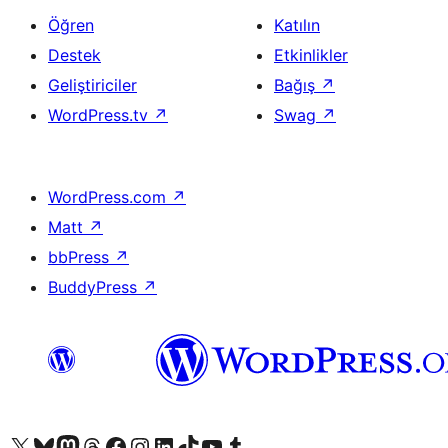
Öğren
Katılın
Destek
Etkinlikler
Geliştiriciler
Bağış
↗
WordPress.tv
↗
Swag
↗
WordPress.com
↗
Matt
↗
bbPress
↗
BuddyPress
↗
X (eski Twitter) hesabımıza bakın
Bluesky hesabımızı ziyaret edin
Mastodon hesabımızı ziyaret edin
Threads hesabımızı ziyaret edin
Facebook sayfamızı ziyaret edin
Instagram hesabımızı ziyaret edin
LinkedIn hesabımızı ziyaret edin
TikTok hesabımızı ziyaret edin
YouTube kanalımızı ziyaret edin
Tumblr hesabımızı ziyaret edin