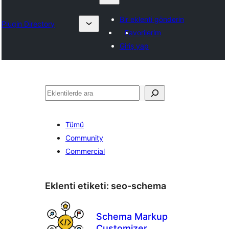
Bir eklenti gönderin
Plugin Directory
Favorilerim
Giriş yap
Ara
Tümü
Community
Commercial
Eklenti etiketi:
seo-schema
Schema Markup
Customizer