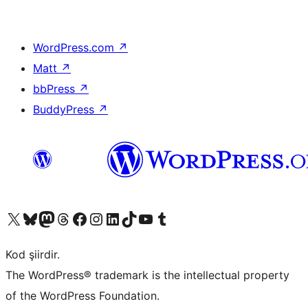
WordPress.com
↗
Matt
↗
bbPress
↗
BuddyPress
↗
X (eski Twitter) hesabımıza bakın
Bluesky hesabımızı ziyaret edin
Mastodon hesabımızı ziyaret edin
Threads hesabımızı ziyaret edin
Facebook sayfamızı ziyaret edin
Instagram hesabımızı ziyaret edin
LinkedIn hesabımızı ziyaret edin
TikTok hesabımızı ziyaret edin
YouTube kanalımızı ziyaret edin
Tumblr hesabımızı ziyaret edin
Kod şiirdir.
The WordPress® trademark is the intellectual property
of the WordPress Foundation.