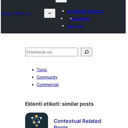
Bir eklenti gönderin
Plugin Directory
Favorilerim
Giriş yap
Ara
Tümü
Community
Commercial
Eklenti etiketi:
similar posts
Contextual Related
Posts