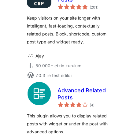
toplam
(201
)
puan
Keep visitors on your site longer with
intelligent, fast-loading, contextually
related posts. Block, shortcode, custom
post type and widget ready.
Ajay
50.000+ etkin kurulum
7.0.3 ile test edildi
Advanced Related
Posts
toplam
(4
)
puan
This plugin allows you to display related
posts with widget or under the post with
advanced options.