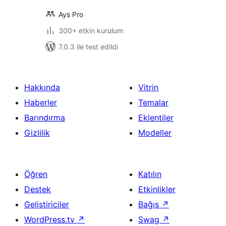
Ays Pro
300+ etkin kurulum
7.0.3 ile test edildi
Hakkında
Vitrin
Haberler
Temalar
Barındırma
Eklentiler
Gizlilik
Modeller
Öğren
Katılın
Destek
Etkinlikler
Geliştiriciler
Bağış
↗
WordPress.tv
↗
Swag
↗