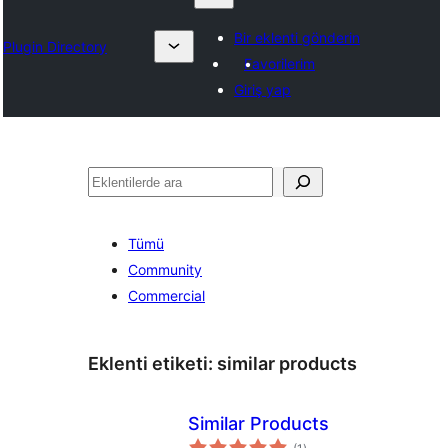
Bir eklenti gönderin
Plugin Directory
Favorilerim
Giriş yap
Ara
Tümü
Community
Commercial
Eklenti etiketi:
similar products
Similar Products
toplam