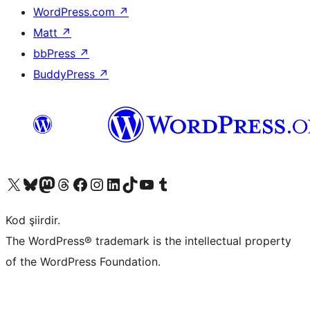
WordPress.com
↗
Matt
↗
bbPress
↗
BuddyPress
↗
X (eski Twitter) hesabımıza bakın
Bluesky hesabımızı ziyaret edin
Mastodon hesabımızı ziyaret edin
Threads hesabımızı ziyaret edin
Facebook sayfamızı ziyaret edin
Instagram hesabımızı ziyaret edin
LinkedIn hesabımızı ziyaret edin
TikTok hesabımızı ziyaret edin
YouTube kanalımızı ziyaret edin
Tumblr hesabımızı ziyaret edin
Kod şiirdir.
The WordPress® trademark is the intellectual property
of the WordPress Foundation.