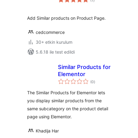
(1
)
puan
Add Similar products on Product Page.
cedcommerce
30+ etkin kurulum
5.6.18 ile test edildi
Similar Products for
Elementor
toplam
(0
)
puan
The Similar Products for Elementor lets
you display similar products from the
same subcategory on the product detail
page using Elementor.
Khadija Har