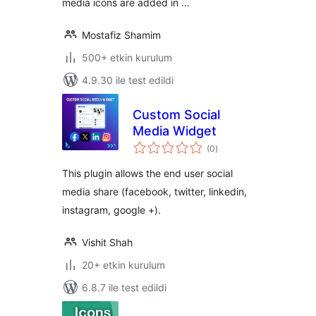
media icons are added in …
Mostafiz Shamim
500+ etkin kurulum
4.9.30 ile test edildi
Custom Social
Media Widget
toplam
(0
)
puan
This plugin allows the end user social
media share (facebook, twitter, linkedin,
instagram, google +).
Vishit Shah
20+ etkin kurulum
6.8.7 ile test edildi