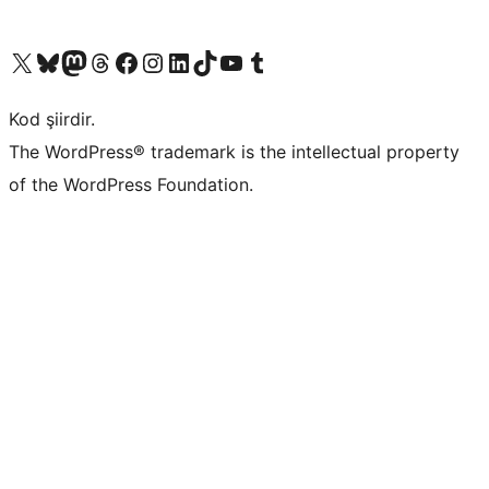
X (eski Twitter) hesabımıza bakın
Bluesky hesabımızı ziyaret edin
Mastodon hesabımızı ziyaret edin
Threads hesabımızı ziyaret edin
Facebook sayfamızı ziyaret edin
Instagram hesabımızı ziyaret edin
LinkedIn hesabımızı ziyaret edin
TikTok hesabımızı ziyaret edin
YouTube kanalımızı ziyaret edin
Tumblr hesabımızı ziyaret edin
Kod şiirdir.
The WordPress® trademark is the intellectual property
of the WordPress Foundation.