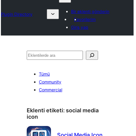
Bir eklenti gönderin
Plugin Directory
Favorilerim
Giriş yap
Ara
Tümü
Community
Commercial
Eklenti etiketi:
social media
icon
Social Media Icon