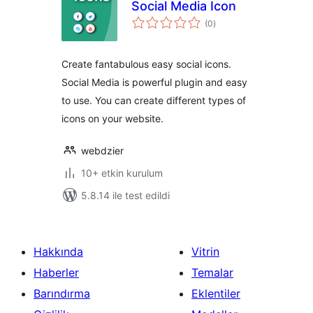
Social Media Icon
toplam
(0
)
puan
Create fantabulous easy social icons.
Social Media is powerful plugin and easy
to use. You can create different types of
icons on your website.
webdzier
10+ etkin kurulum
5.8.14 ile test edildi
Hakkında
Vitrin
Haberler
Temalar
Barındırma
Eklentiler