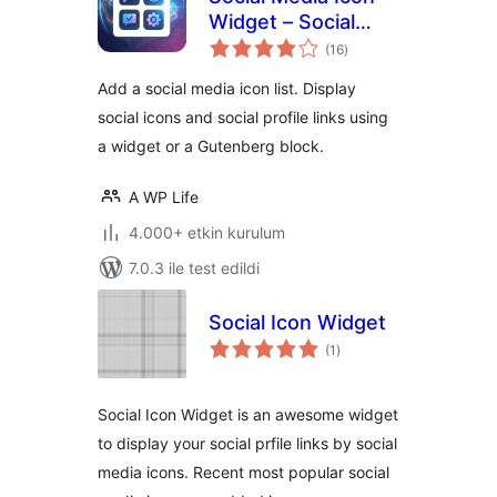
Widget – Social
toplam
Profile Links with
(16
)
puan
Gutenberg Block
Add a social media icon list. Display
social icons and social profile links using
a widget or a Gutenberg block.
A WP Life
4.000+ etkin kurulum
7.0.3 ile test edildi
Social Icon Widget
toplam
(1
)
puan
Social Icon Widget is an awesome widget
to display your social prfile links by social
media icons. Recent most popular social