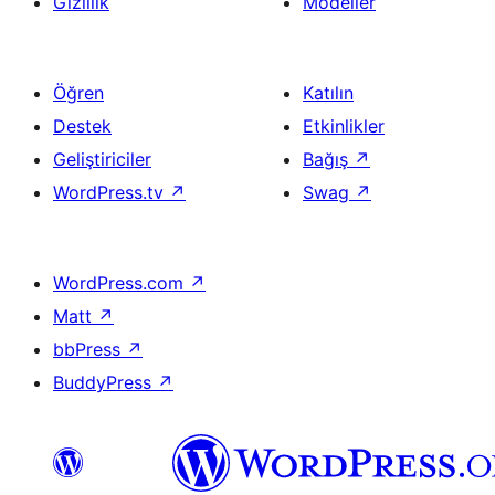
Gizlilik
Modeller
Öğren
Katılın
Destek
Etkinlikler
Geliştiriciler
Bağış
↗
WordPress.tv
↗
Swag
↗
WordPress.com
↗
Matt
↗
bbPress
↗
BuddyPress
↗