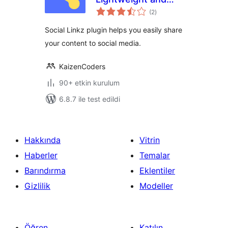
toplam
fast social media
(2
)
puan
sharing plugin
Social Linkz plugin helps you easily share
your content to social media.
KaizenCoders
90+ etkin kurulum
6.8.7 ile test edildi
Hakkında
Vitrin
Haberler
Temalar
Barındırma
Eklentiler
Gizlilik
Modeller
Öğren
Katılın