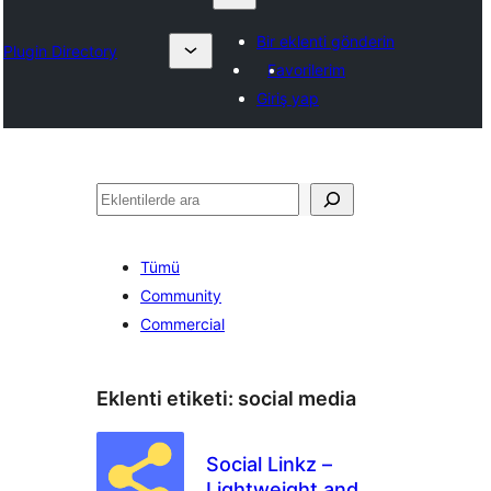
Bir eklenti gönderin
Plugin Directory
Favorilerim
Giriş yap
Ara
Tümü
Community
Commercial
Eklenti etiketi:
social media
Social Linkz –
Lightweight and