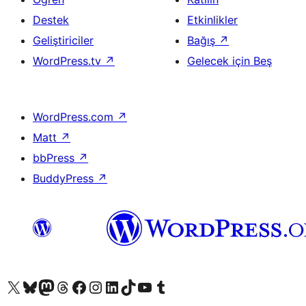
Destek
Etkinlikler
Geliştiriciler
Bağış
↗
WordPress.tv
↗
Gelecek için Beş
WordPress.com
↗
Matt
↗
bbPress
↗
BuddyPress
↗
X (eski Twitter) hesabımıza bakın
Bluesky hesabımızı ziyaret edin
Mastodon hesabımızı ziyaret edin
Threads hesabımızı ziyaret edin
Facebook sayfamızı ziyaret edin
Instagram hesabımızı ziyaret edin
LinkedIn hesabımızı ziyaret edin
TikTok hesabımızı ziyaret edin
YouTube kanalımızı ziyaret edin
Tumblr hesabımızı ziyaret edin