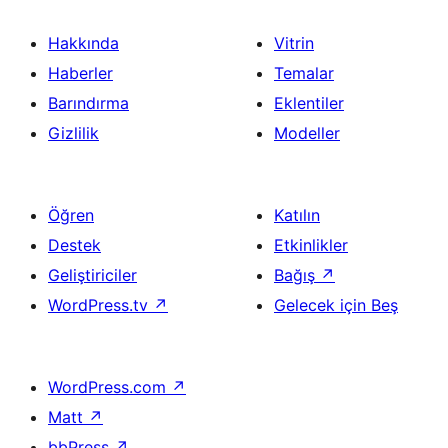
Hakkında
Vitrin
Haberler
Temalar
Barındırma
Eklentiler
Gizlilik
Modeller
Öğren
Katılın
Destek
Etkinlikler
Geliştiriciler
Bağış
↗
WordPress.tv
↗
Gelecek için Beş
WordPress.com
↗
Matt
↗
bbPress
↗