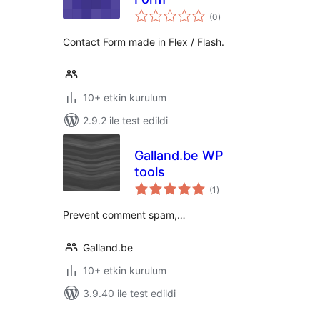
toplam
(0
)
puan
Contact Form made in Flex / Flash.
10+ etkin kurulum
2.9.2 ile test edildi
Galland.be WP
tools
toplam
(1
)
puan
Prevent comment spam,…
Galland.be
10+ etkin kurulum
3.9.40 ile test edildi