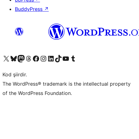
BuddyPress
↗
X (eski Twitter) hesabımıza bakın
Bluesky hesabımızı ziyaret edin
Mastodon hesabımızı ziyaret edin
Threads hesabımızı ziyaret edin
Facebook sayfamızı ziyaret edin
Instagram hesabımızı ziyaret edin
LinkedIn hesabımızı ziyaret edin
TikTok hesabımızı ziyaret edin
YouTube kanalımızı ziyaret edin
Tumblr hesabımızı ziyaret edin
Kod şiirdir.
The WordPress® trademark is the intellectual property
of the WordPress Foundation.