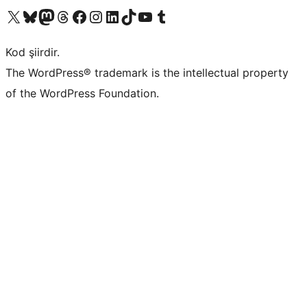
X (eski Twitter) hesabımıza bakın
Bluesky hesabımızı ziyaret edin
Mastodon hesabımızı ziyaret edin
Threads hesabımızı ziyaret edin
Facebook sayfamızı ziyaret edin
Instagram hesabımızı ziyaret edin
LinkedIn hesabımızı ziyaret edin
TikTok hesabımızı ziyaret edin
YouTube kanalımızı ziyaret edin
Tumblr hesabımızı ziyaret edin
Kod şiirdir.
The WordPress® trademark is the intellectual property
of the WordPress Foundation.