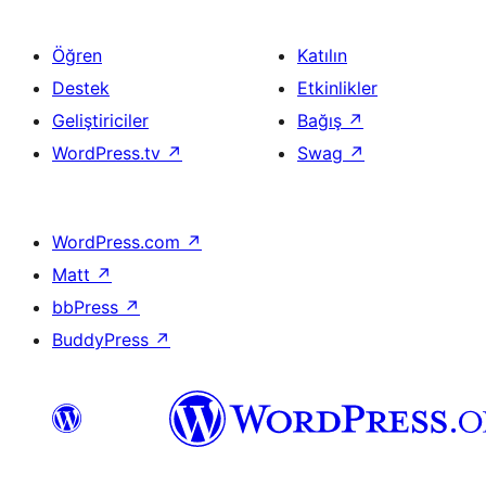
Öğren
Katılın
Destek
Etkinlikler
Geliştiriciler
Bağış
↗
WordPress.tv
↗
Swag
↗
WordPress.com
↗
Matt
↗
bbPress
↗
BuddyPress
↗