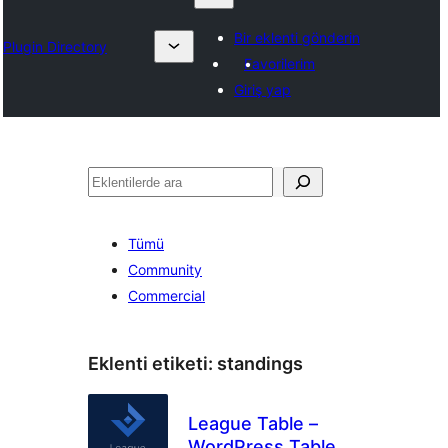
Bir eklenti gönderin
Plugin Directory
Favorilerim
Giriş yap
Ara
Tümü
Community
Commercial
Eklenti etiketi:
standings
League Table –
WordPress Table