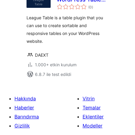
toplam
Plugin
(0
)
puan
League Table is a table plugin that you
can use to create sortable and
responsive tables on your WordPress
website.
DAEXT
1.000+ etkin kurulum
6.8.7 ile test edildi
Hakkında
Vitrin
Haberler
Temalar
Barındırma
Eklentiler
Gizlilik
Modeller