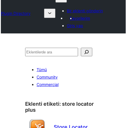
Bir eklenti gönderin
Plugin Directory
Favorilerim
Giriş yap
Ara
Tümü
Community
Commercial
Eklenti etiketi:
store locator
plus
Store Locator