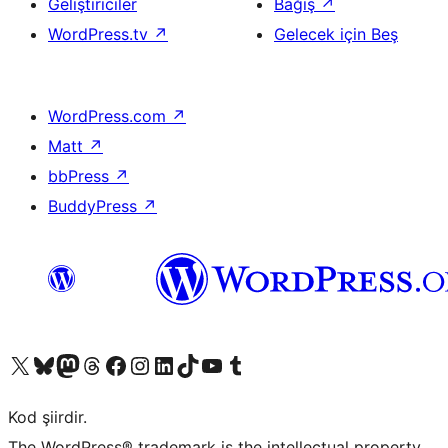
Geliştiriciler
Bağış
↗
WordPress.tv
↗
Gelecek için Beş
WordPress.com
↗
Matt
↗
bbPress
↗
BuddyPress
↗
X (eski Twitter) hesabımıza bakın
Bluesky hesabımızı ziyaret edin
Mastodon hesabımızı ziyaret edin
Threads hesabımızı ziyaret edin
Facebook sayfamızı ziyaret edin
Instagram hesabımızı ziyaret edin
LinkedIn hesabımızı ziyaret edin
TikTok hesabımızı ziyaret edin
YouTube kanalımızı ziyaret edin
Tumblr hesabımızı ziyaret edin
Kod şiirdir.
The WordPress® trademark is the intellectual property