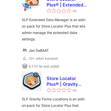
Plus® | Extended
toplam
Data Manager
(0
)
puan
SLP Extended Data Manager is an add-
on pack for Store Locator Plus that lets
admin manage the extended data
settings.
Jan DeBAAT
10+ etkin kurulum
6.1.10 ile test edildi
Store Locator
Plus® | Gravity
toplam
Forms Locations
(0
)
puan
SLP Gravity Forms Locations is an add-
on pack for Store Locator Plus that