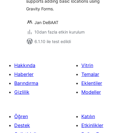
supports adding basic locations using
Gravity Forms.
Jan DeBAAT
10dan fazla etkin kurulum
6.1.10 ile test edildi
Hakkında
Vitrin
Haberler
Temalar
Barındırma
Eklentiler
Gizlilik
Modeller
Öğren
Katılın
Destek
Etkinlikler