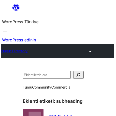
İçeriğe
geç
WordPress Türkiye
WordPress edinin
Plugin Directory
Ara
Tümü
Community
Commercial
Eklenti etiketi:
subheading