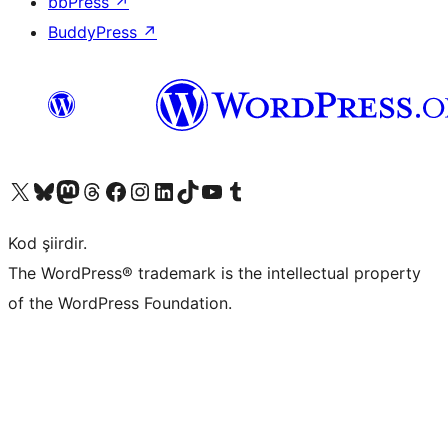
bbPress
↗
BuddyPress
↗
X (eski Twitter) hesabımıza bakın
Bluesky hesabımızı ziyaret edin
Mastodon hesabımızı ziyaret edin
Threads hesabımızı ziyaret edin
Facebook sayfamızı ziyaret edin
Instagram hesabımızı ziyaret edin
LinkedIn hesabımızı ziyaret edin
TikTok hesabımızı ziyaret edin
YouTube kanalımızı ziyaret edin
Tumblr hesabımızı ziyaret edin
Kod şiirdir.
The WordPress® trademark is the intellectual property
of the WordPress Foundation.