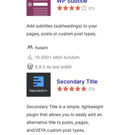
WP Subtitle
toplam
(21
)
puan
Add subtitles (subheadings) to your
pages, posts or custom post types.
husani
10.000+ etkin kurulum
6.9.5 ile test edildi
Secondary Title
toplam
(72
)
puan
Secondary Title is a simple, lightweight
plugin that allows you to easily add an
alternative title to posts, pages,
and/VEYA custom post types.