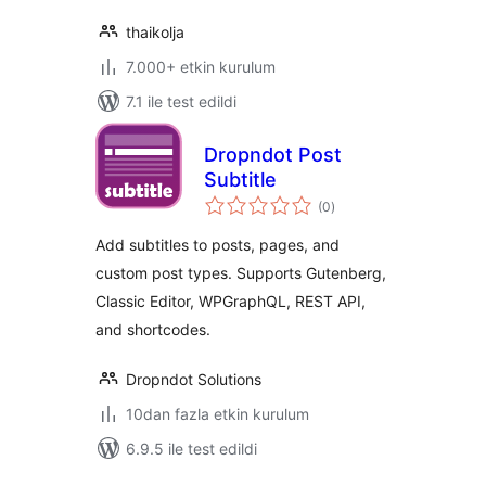
thaikolja
7.000+ etkin kurulum
7.1 ile test edildi
Dropndot Post
Subtitle
toplam
(0
)
puan
Add subtitles to posts, pages, and
custom post types. Supports Gutenberg,
Classic Editor, WPGraphQL, REST API,
and shortcodes.
Dropndot Solutions
10dan fazla etkin kurulum
6.9.5 ile test edildi