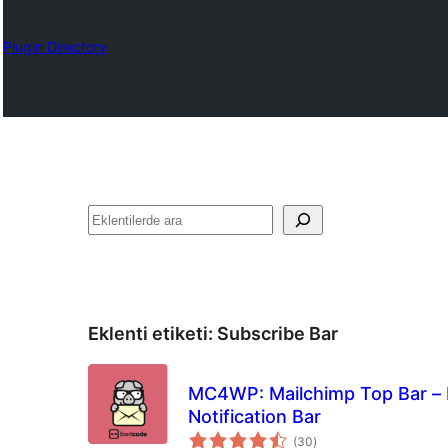
Plugin Directory
Ara
Eklenti etiketi:
Subscribe Bar
MC4WP: Mailchimp Top Bar – 
Notification Bar
toplam
(30
)
puan