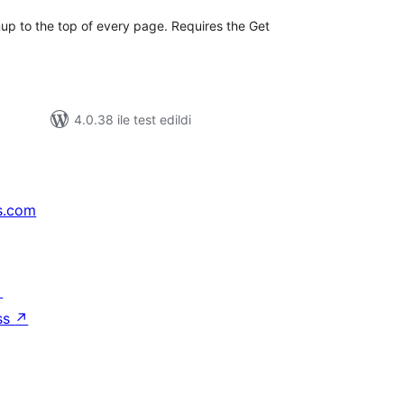
nup to the top of every page. Requires the Get
4.0.38 ile test edildi
s.com
↗
ss
↗