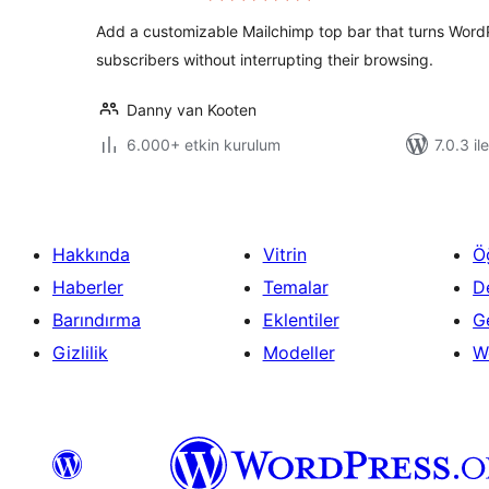
Add a customizable Mailchimp top bar that turns WordPr
subscribers without interrupting their browsing.
Danny van Kooten
6.000+ etkin kurulum
7.0.3 il
Hakkında
Vitrin
Ö
Haberler
Temalar
D
Barındırma
Eklentiler
Ge
Gizlilik
Modeller
W