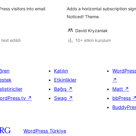
ess visitors into email
Adds a horizontal subscription sig
Noticed! Theme.
David Kryzaniak
e test edildi
10+ etkin kurulum
ğren
Katılın
WordPres
estek
Etkinlikler
↗
liştiriciler
Bağış
↗
Matt
↗
ordPress.tv
↗
Swag
↗
bbPress
BuddyPre
WordPress Türkiye