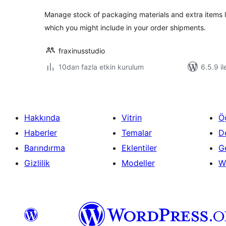
Manage stock of packaging materials and extra items like
which you might include in your order shipments.
fraxinusstudio
10dan fazla etkin kurulum
6.5.9 il
Hakkında
Vitrin
Ö
Haberler
Temalar
D
Barındırma
Eklentiler
Ge
Gizlilik
Modeller
W