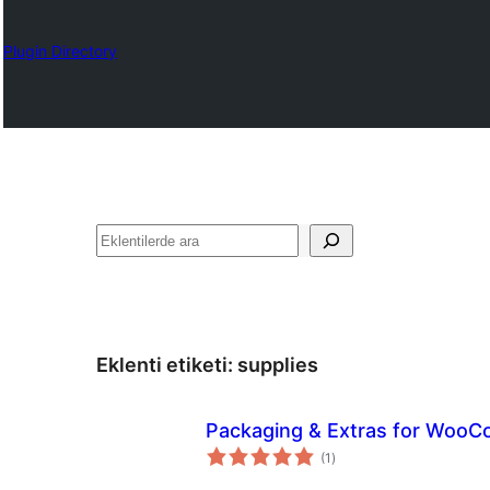
Plugin Directory
Ara
Eklenti etiketi:
supplies
Packaging & Extras for Woo
toplam
(1
)
puan