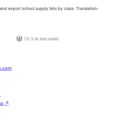
 and export school supply lists by class. Translation-
7.0.3 ile test edildi
s.com
↗
ss
↗