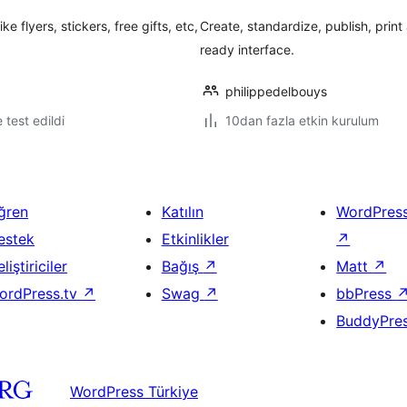
 flyers, stickers, free gifts, etc,
Create, standardize, publish, print
ready interface.
philippedelbouys
e test edildi
10dan fazla etkin kurulum
ğren
Katılın
WordPres
estek
Etkinlikler
↗
liştiriciler
Bağış
↗
Matt
↗
ordPress.tv
↗
Swag
↗
bbPress
BuddyPre
WordPress Türkiye