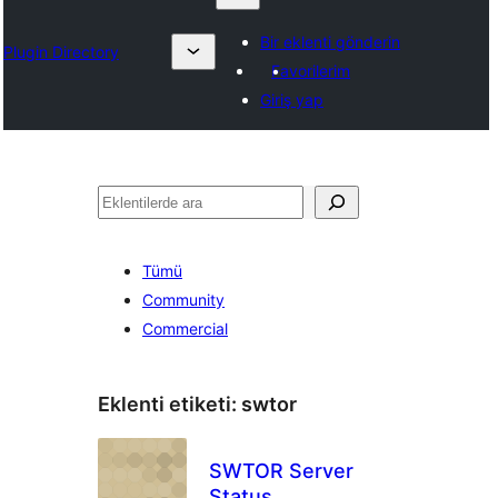
Bir eklenti gönderin
Plugin Directory
Favorilerim
Giriş yap
Ara
Tümü
Community
Commercial
Eklenti etiketi:
swtor
SWTOR Server
Status