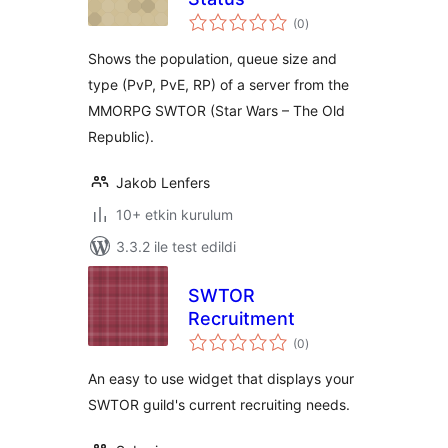
toplam
(0
)
puan
Shows the population, queue size and
type (PvP, PvE, RP) of a server from the
MMORPG SWTOR (Star Wars – The Old
Republic).
Jakob Lenfers
10+ etkin kurulum
3.3.2 ile test edildi
SWTOR
Recruitment
toplam
(0
)
puan
An easy to use widget that displays your
SWTOR guild's current recruiting needs.