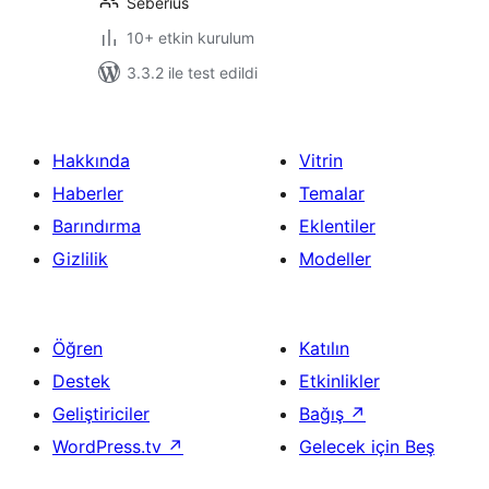
Seberius
10+ etkin kurulum
3.3.2 ile test edildi
Hakkında
Vitrin
Haberler
Temalar
Barındırma
Eklentiler
Gizlilik
Modeller
Öğren
Katılın
Destek
Etkinlikler
Geliştiriciler
Bağış
↗
WordPress.tv
↗
Gelecek için Beş