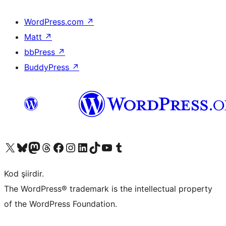
WordPress.com
↗
Matt
↗
bbPress
↗
BuddyPress
↗
X (eski Twitter) hesabımıza bakın
Bluesky hesabımızı ziyaret edin
Mastodon hesabımızı ziyaret edin
Threads hesabımızı ziyaret edin
Facebook sayfamızı ziyaret edin
Instagram hesabımızı ziyaret edin
LinkedIn hesabımızı ziyaret edin
TikTok hesabımızı ziyaret edin
YouTube kanalımızı ziyaret edin
Tumblr hesabımızı ziyaret edin
Kod şiirdir.
The WordPress® trademark is the intellectual property
of the WordPress Foundation.