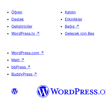
Öğren
Katılın
Destek
Etkinlikler
Geliştiriciler
Bağış
↗
WordPress.tv
↗
Gelecek için Beş
WordPress.com
↗
Matt
↗
bbPress
↗
BuddyPress
↗