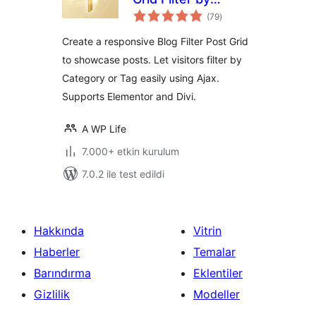
toplam
Category or Tag
(79
)
puan
Create a responsive Blog Filter Post Grid
to showcase posts. Let visitors filter by
Category or Tag easily using Ajax.
Supports Elementor and Divi.
A WP Life
7.000+ etkin kurulum
7.0.2 ile test edildi
Hakkında
Vitrin
Haberler
Temalar
Barındırma
Eklentiler
Gizlilik
Modeller