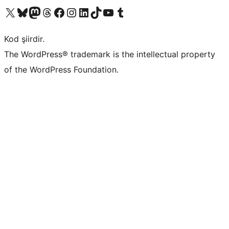
X (eski Twitter) hesabımıza bakın
Bluesky hesabımızı ziyaret edin
Mastodon hesabımızı ziyaret edin
Threads hesabımızı ziyaret edin
Facebook sayfamızı ziyaret edin
Instagram hesabımızı ziyaret edin
LinkedIn hesabımızı ziyaret edin
TikTok hesabımızı ziyaret edin
YouTube kanalımızı ziyaret edin
Tumblr hesabımızı ziyaret edin
Kod şiirdir.
The WordPress® trademark is the intellectual property
of the WordPress Foundation.