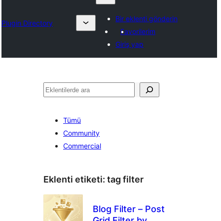
Bir eklenti gönderin
Plugin Directory
Favorilerim
Giriş yap
Ara
Tümü
Community
Commercial
Eklenti etiketi:
tag filter
Blog Filter – Post
Grid Filter by