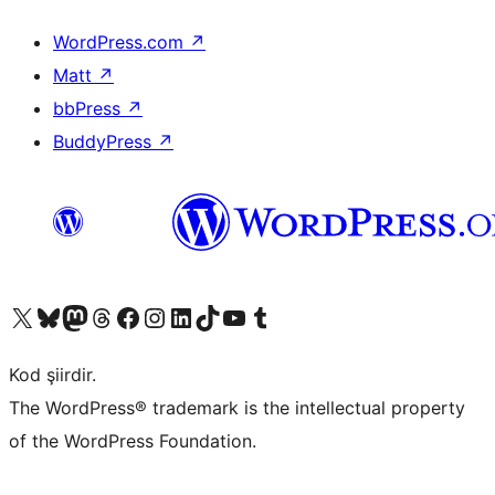
WordPress.com
↗
Matt
↗
bbPress
↗
BuddyPress
↗
X (eski Twitter) hesabımıza bakın
Bluesky hesabımızı ziyaret edin
Mastodon hesabımızı ziyaret edin
Threads hesabımızı ziyaret edin
Facebook sayfamızı ziyaret edin
Instagram hesabımızı ziyaret edin
LinkedIn hesabımızı ziyaret edin
TikTok hesabımızı ziyaret edin
YouTube kanalımızı ziyaret edin
Tumblr hesabımızı ziyaret edin
Kod şiirdir.
The WordPress® trademark is the intellectual property
of the WordPress Foundation.