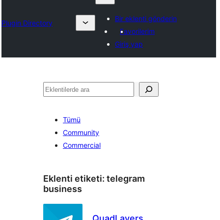
Bir eklenti gönderin
Plugin Directory
Favorilerim
Giriş yap
Ara
Tümü
Community
Commercial
Eklenti etiketi:
telegram
business
QuadLayers