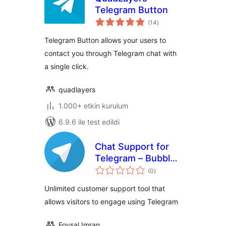
Telegram Button
toplam
(14
)
puan
Telegram Button allows your users to
contact you through Telegram chat with
a single click.
quadlayers
1.000+ etkin kurulum
6.9.6 ile test edildi
Chat Support for
Telegram – Bubble
toplam
& Button with
(0
)
puan
Gutenberg,
Unlimited customer support tool that
Elementor and
allows visitors to engage using Telegram
Shortcode
Foysal Imran