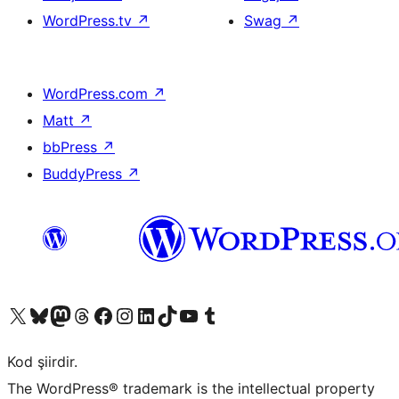
WordPress.tv
↗
Swag
↗
WordPress.com
↗
Matt
↗
bbPress
↗
BuddyPress
↗
X (eski Twitter) hesabımıza bakın
Bluesky hesabımızı ziyaret edin
Mastodon hesabımızı ziyaret edin
Threads hesabımızı ziyaret edin
Facebook sayfamızı ziyaret edin
Instagram hesabımızı ziyaret edin
LinkedIn hesabımızı ziyaret edin
TikTok hesabımızı ziyaret edin
YouTube kanalımızı ziyaret edin
Tumblr hesabımızı ziyaret edin
Kod şiirdir.
The WordPress® trademark is the intellectual property