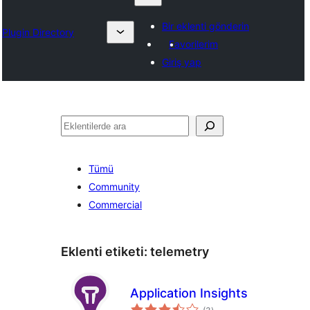
Bir eklenti gönderin
Plugin Directory
Favorilerim
Giriş yap
Ara
Tümü
Community
Commercial
Eklenti etiketi:
telemetry
Application Insights
toplam