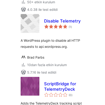
50+ etkin kurulum
4.0.38 ile test edildi
Disable Telemetry
toplam
(1
)
puan
A WordPress plugin to disable all HTTP
requests to api.wordpress.org.
Brad Parbs
10dan fazla etkin kurulum
5.7.16 ile test edildi
ScriptBridge for
TelemetryDeck
toplam
(0
)
puan
Adds the TelemetryDeck tracking script