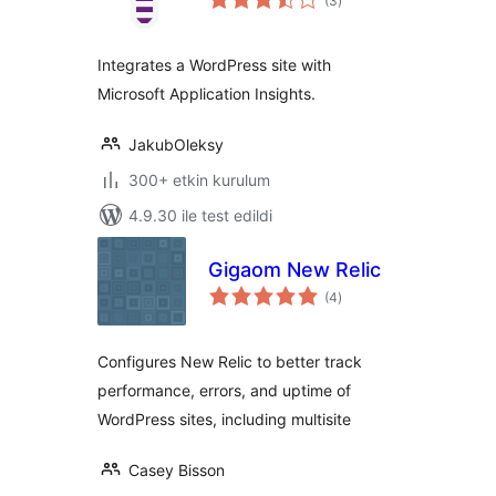
(3
)
puan
Integrates a WordPress site with
Microsoft Application Insights.
JakubOleksy
300+ etkin kurulum
4.9.30 ile test edildi
Gigaom New Relic
toplam
(4
)
puan
Configures New Relic to better track
performance, errors, and uptime of
WordPress sites, including multisite
Casey Bisson