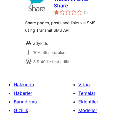
Share
toplam
(1
)
puan
Share pages, posts and links via SMS
using Transmit SMS API
adykidd
10+ etkin kurulum
3.9.40 ile test edildi
Hakkında
Vitrin
Haberler
Temalar
Barındırma
Eklentiler
Gizlilik
Modeller