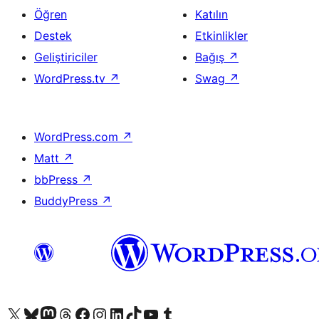
Öğren
Katılın
Destek
Etkinlikler
Geliştiriciler
Bağış
↗
WordPress.tv
↗
Swag
↗
WordPress.com
↗
Matt
↗
bbPress
↗
BuddyPress
↗
X (eski Twitter) hesabımıza bakın
Bluesky hesabımızı ziyaret edin
Mastodon hesabımızı ziyaret edin
Threads hesabımızı ziyaret edin
Facebook sayfamızı ziyaret edin
Instagram hesabımızı ziyaret edin
LinkedIn hesabımızı ziyaret edin
TikTok hesabımızı ziyaret edin
YouTube kanalımızı ziyaret edin
Tumblr hesabımızı ziyaret edin