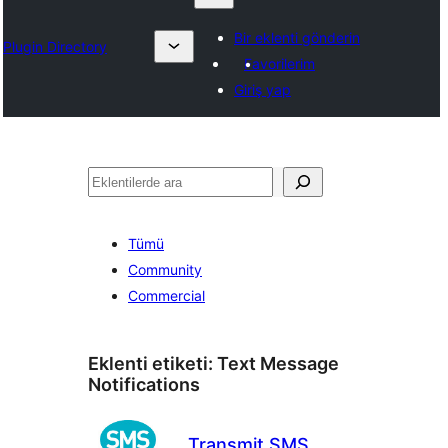
Bir eklenti gönderin
Plugin Directory
Favorilerim
Giriş yap
Ara
Tümü
Community
Commercial
Eklenti etiketi:
Text Message
Notifications
Transmit SMS