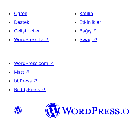
Öğren
Katılın
Destek
Etkinlikler
Geliştiriciler
Bağış
↗
WordPress.tv
↗
Swag
↗
WordPress.com
↗
Matt
↗
bbPress
↗
BuddyPress
↗