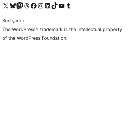
X (eski Twitter) hesabımıza bakın
Bluesky hesabımızı ziyaret edin
Mastodon hesabımızı ziyaret edin
Threads hesabımızı ziyaret edin
Facebook sayfamızı ziyaret edin
Instagram hesabımızı ziyaret edin
LinkedIn hesabımızı ziyaret edin
TikTok hesabımızı ziyaret edin
YouTube kanalımızı ziyaret edin
Tumblr hesabımızı ziyaret edin
Kod şiirdir.
The WordPress® trademark is the intellectual property
of the WordPress Foundation.