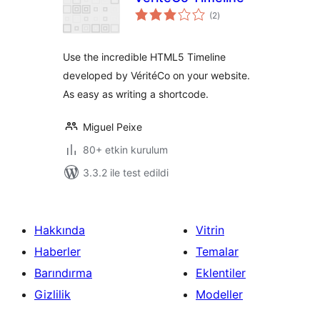
toplam
(2
)
puan
Use the incredible HTML5 Timeline
developed by VéritéCo on your website.
As easy as writing a shortcode.
Miguel Peixe
80+ etkin kurulum
3.3.2 ile test edildi
Hakkında
Vitrin
Haberler
Temalar
Barındırma
Eklentiler
Gizlilik
Modeller