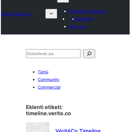
Bir eklenti gönderin
Plugin Directory
Favorilerim
Giriş yap
Ara
Tümü
Community
Commercial
Eklenti etiketi:
timeline.verite.co
VéritéCo Timeline