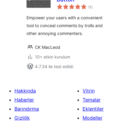
toplam
(1
)
puan
Empower your users with a convenient
tool to conceal comments by trolls and
other annoying commenters.
CK MacLeod
10+ etkin kurulum
4.7.34 ile test edildi
Hakkında
Vitrin
Haberler
Temalar
Barındırma
Eklentiler
Gizlilik
Modeller