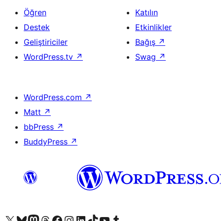
Öğren
Katılın
Destek
Etkinlikler
Geliştiriciler
Bağış
↗
WordPress.tv
↗
Swag
↗
WordPress.com
↗
Matt
↗
bbPress
↗
BuddyPress
↗
X (eski Twitter) hesabımıza bakın
Bluesky hesabımızı ziyaret edin
Mastodon hesabımızı ziyaret edin
Threads hesabımızı ziyaret edin
Facebook sayfamızı ziyaret edin
Instagram hesabımızı ziyaret edin
LinkedIn hesabımızı ziyaret edin
TikTok hesabımızı ziyaret edin
YouTube kanalımızı ziyaret edin
Tumblr hesabımızı ziyaret edin