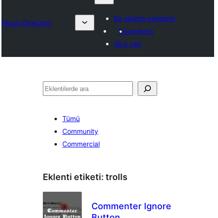
Bir eklenti gönderin
Plugin Directory
Favorilerim
Giriş yap
Ara
Tümü
Community
Commercial
Eklenti etiketi:
trolls
Commenter Ignore
Button