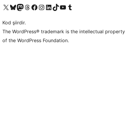
X (eski Twitter) hesabımıza bakın
Bluesky hesabımızı ziyaret edin
Mastodon hesabımızı ziyaret edin
Threads hesabımızı ziyaret edin
Facebook sayfamızı ziyaret edin
Instagram hesabımızı ziyaret edin
LinkedIn hesabımızı ziyaret edin
TikTok hesabımızı ziyaret edin
YouTube kanalımızı ziyaret edin
Tumblr hesabımızı ziyaret edin
Kod şiirdir.
The WordPress® trademark is the intellectual property
of the WordPress Foundation.