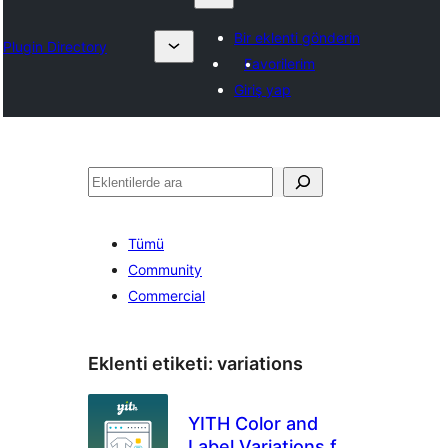
Bir eklenti gönderin
Plugin Directory
Favorilerim
Giriş yap
Ara
Tümü
Community
Commercial
Eklenti etiketi:
variations
YITH Color and
Label Variations for