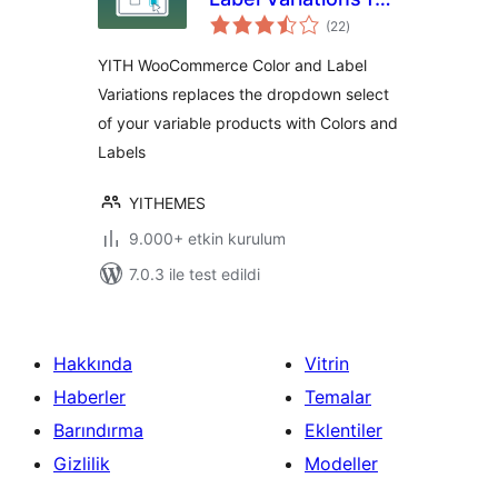
toplam
WooCommerce
(22
)
puan
YITH WooCommerce Color and Label
Variations replaces the dropdown select
of your variable products with Colors and
Labels
YITHEMES
9.000+ etkin kurulum
7.0.3 ile test edildi
Hakkında
Vitrin
Haberler
Temalar
Barındırma
Eklentiler
Gizlilik
Modeller