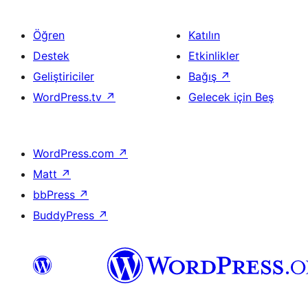
Öğren
Katılın
Destek
Etkinlikler
Geliştiriciler
Bağış
↗
WordPress.tv
↗
Gelecek için Beş
WordPress.com
↗
Matt
↗
bbPress
↗
BuddyPress
↗