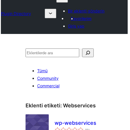
Bir eklenti gönderin
Plugin Directory
Favorilerim
Giriş yap
Ara
Tümü
Community
Commercial
Eklenti etiketi:
Webservices
wp-webservices
toplam