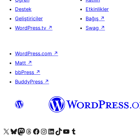
Destek
Etkinlikler
Geliştiriciler
Bağış
↗
WordPress.tv
↗
Swag
↗
WordPress.com
↗
Matt
↗
bbPress
↗
BuddyPress
↗
X (eski Twitter) hesabımıza bakın
Bluesky hesabımızı ziyaret edin
Mastodon hesabımızı ziyaret edin
Threads hesabımızı ziyaret edin
Facebook sayfamızı ziyaret edin
Instagram hesabımızı ziyaret edin
LinkedIn hesabımızı ziyaret edin
TikTok hesabımızı ziyaret edin
YouTube kanalımızı ziyaret edin
Tumblr hesabımızı ziyaret edin