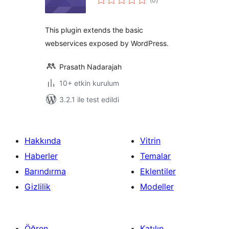
(0
)
puan
This plugin extends the basic
webservices exposed by WordPress.
Prasath Nadarajah
10+ etkin kurulum
3.2.1 ile test edildi
Hakkında
Vitrin
Haberler
Temalar
Barındırma
Eklentiler
Gizlilik
Modeller
Öğren
Katılın