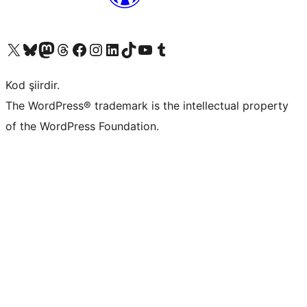
X (eski Twitter) hesabımıza bakın
Bluesky hesabımızı ziyaret edin
Mastodon hesabımızı ziyaret edin
Threads hesabımızı ziyaret edin
Facebook sayfamızı ziyaret edin
Instagram hesabımızı ziyaret edin
LinkedIn hesabımızı ziyaret edin
TikTok hesabımızı ziyaret edin
YouTube kanalımızı ziyaret edin
Tumblr hesabımızı ziyaret edin
Kod şiirdir.
The WordPress® trademark is the intellectual property
of the WordPress Foundation.