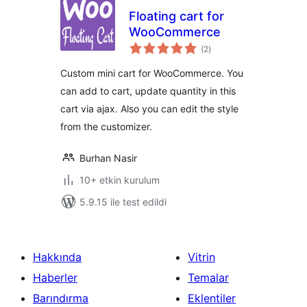
Floating cart for
WooCommerce
toplam
(2
)
puan
Custom mini cart for WooCommerce. You
can add to cart, update quantity in this
cart via ajax. Also you can edit the style
from the customizer.
Burhan Nasir
10+ etkin kurulum
5.9.15 ile test edildi
Hakkında
Vitrin
Haberler
Temalar
Barındırma
Eklentiler