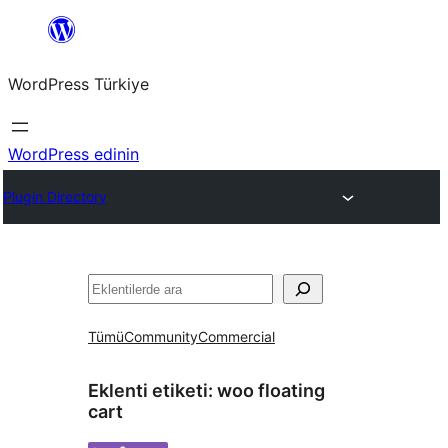
İçeriğe
geç
WordPress Türkiye
WordPress edinin
Plugin Directory
Ara
Tümü
Community
Commercial
Eklenti etiketi:
woo floating
cart