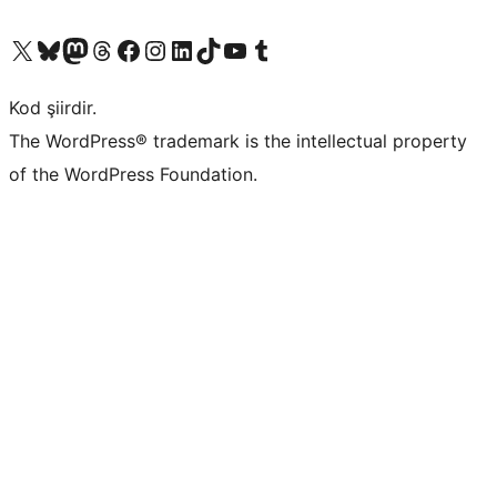
X (eski Twitter) hesabımıza bakın
Bluesky hesabımızı ziyaret edin
Mastodon hesabımızı ziyaret edin
Threads hesabımızı ziyaret edin
Facebook sayfamızı ziyaret edin
Instagram hesabımızı ziyaret edin
LinkedIn hesabımızı ziyaret edin
TikTok hesabımızı ziyaret edin
YouTube kanalımızı ziyaret edin
Tumblr hesabımızı ziyaret edin
Kod şiirdir.
The WordPress® trademark is the intellectual property
of the WordPress Foundation.