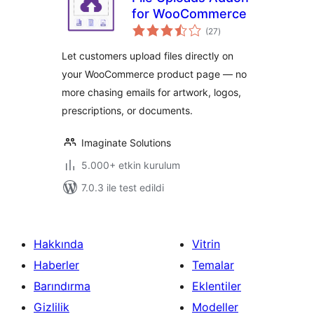
for WooCommerce
toplam
(27
)
puan
Let customers upload files directly on
your WooCommerce product page — no
more chasing emails for artwork, logos,
prescriptions, or documents.
Imaginate Solutions
5.000+ etkin kurulum
7.0.3 ile test edildi
Hakkında
Vitrin
Haberler
Temalar
Barındırma
Eklentiler
Gizlilik
Modeller