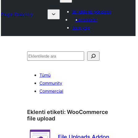
Bir eklenti gönderin
Plugin Directory
Favorilerim
Giriş yap
Ara
Tümü
Community
Commercial
Eklenti etiketi:
WooCommerce
file upload
File Uploads Addon