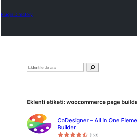
Plugin Directory
Ara
Eklenti etiketi:
woocommerce page builde
CoDesigner – All in One El
Builder
toplam
(153
)
puan