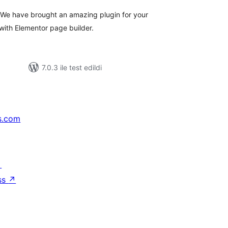
 We have brought an amazing plugin for your
ith Elementor page builder.
7.0.3 ile test edildi
s.com
↗
ss
↗