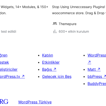
+ Widgets, 14+ Modules, & 150+
Stop Using Unneccessary Plugins!
don.
woocommerce store. Drag & Drop w
Themepure
e test edildi
600+ etkin kurulum
ğren
Katılın
WordPres
estek
Etkinlikler
↗
liştiriciler
Bağış
↗
Matt
↗
ordPress.tv
↗
Gelecek için Beş
bbPress
BuddyPre
WordPress Türkiye