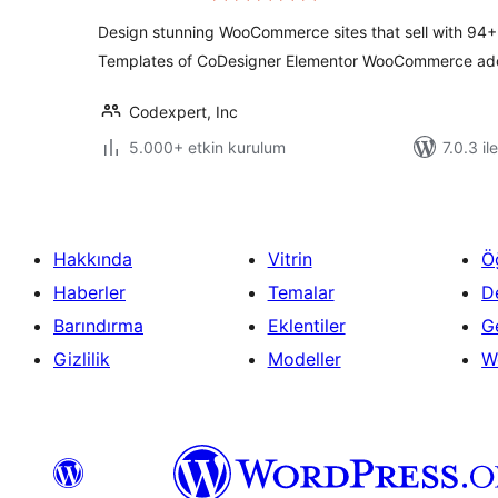
Design stunning WooCommerce sites that sell with 94
Templates of CoDesigner Elementor WooCommerce ad
Codexpert, Inc
5.000+ etkin kurulum
7.0.3 il
Hakkında
Vitrin
Ö
Haberler
Temalar
D
Barındırma
Eklentiler
Ge
Gizlilik
Modeller
W