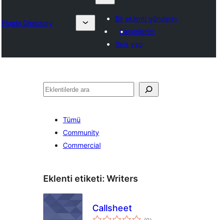
Bir eklenti gönderin
Plugin Directory
Favorilerim
Giriş yap
Ara
Tümü
Community
Commercial
Eklenti etiketi:
Writers
Callsheet
toplam