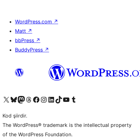
WordPress.com
↗
Matt
↗
bbPress
↗
BuddyPress
↗
X (eski Twitter) hesabımıza bakın
Bluesky hesabımızı ziyaret edin
Mastodon hesabımızı ziyaret edin
Threads hesabımızı ziyaret edin
Facebook sayfamızı ziyaret edin
Instagram hesabımızı ziyaret edin
LinkedIn hesabımızı ziyaret edin
TikTok hesabımızı ziyaret edin
YouTube kanalımızı ziyaret edin
Tumblr hesabımızı ziyaret edin
Kod şiirdir.
The WordPress® trademark is the intellectual property
of the WordPress Foundation.