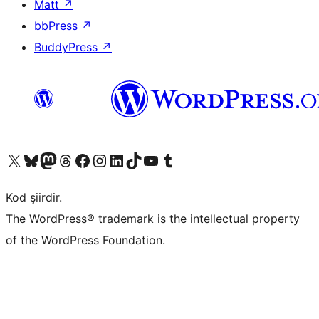
Matt
↗
bbPress
↗
BuddyPress
↗
X (eski Twitter) hesabımıza bakın
Bluesky hesabımızı ziyaret edin
Mastodon hesabımızı ziyaret edin
Threads hesabımızı ziyaret edin
Facebook sayfamızı ziyaret edin
Instagram hesabımızı ziyaret edin
LinkedIn hesabımızı ziyaret edin
TikTok hesabımızı ziyaret edin
YouTube kanalımızı ziyaret edin
Tumblr hesabımızı ziyaret edin
Kod şiirdir.
The WordPress® trademark is the intellectual property
of the WordPress Foundation.