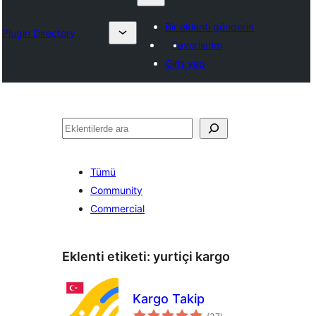
Bir eklenti gönderin
Plugin Directory
Favorilerim
Giriş yap
Ara
Tümü
Community
Commercial
Eklenti etiketi:
yurtiçi kargo
Kargo Takip
toplam