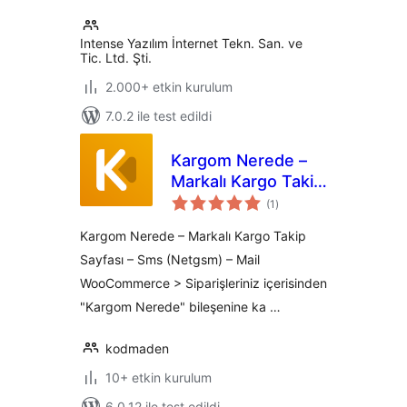
Intense Yazılım İnternet Tekn. San. ve
Tic. Ltd. Şti.
2.000+ etkin kurulum
7.0.2 ile test edildi
Kargom Nerede –
Markalı Kargo Takip
toplam
Sayfası, Sms, Mail
(1
)
puan
Kargom Nerede – Markalı Kargo Takip
Sayfası – Sms (Netgsm) – Mail
WooCommerce > Siparişleriniz içerisinden
"Kargom Nerede" bileşenine ka …
kodmaden
10+ etkin kurulum
6.0.12 ile test edildi