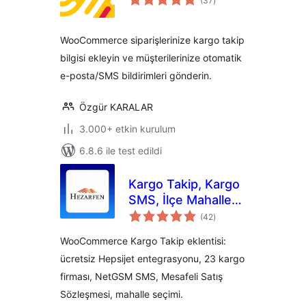
(37
)
puan
WooCommerce siparişlerinize kargo takip
bilgisi ekleyin ve müşterilerinize otomatik
e-posta/SMS bildirimleri gönderin.
Özgür KARALAR
3.000+ etkin kurulum
6.8.6 ile test edildi
Kargo Takip, Kargo
SMS, İlçe Mahalle
toplam
Sözleşme by
(42
)
puan
Hezarfen
WooCommerce Kargo Takip eklentisi:
ücretsiz Hepsijet entegrasyonu, 23 kargo
firması, NetGSM SMS, Mesafeli Satış
Sözleşmesi, mahalle seçimi.