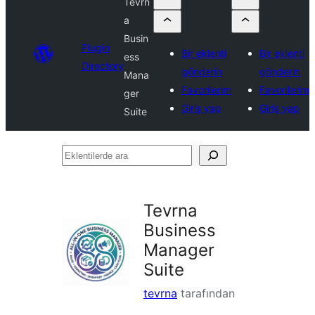
Tevrn
a
Busin
Plugin
Bir eklenti
Bir eklenti
ess
Directory
gönderin
gönderin
Mana
Favorilerim
Favorilerim
ger
Giriş yap
Giriş yap
Suite
Eklentilerde
ara
Tevrna
Business
Manager
Suite
tevrna
tarafından