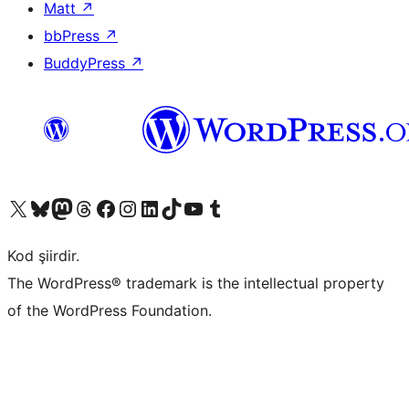
Matt
↗
bbPress
↗
BuddyPress
↗
X (eski Twitter) hesabımıza bakın
Bluesky hesabımızı ziyaret edin
Mastodon hesabımızı ziyaret edin
Threads hesabımızı ziyaret edin
Facebook sayfamızı ziyaret edin
Instagram hesabımızı ziyaret edin
LinkedIn hesabımızı ziyaret edin
TikTok hesabımızı ziyaret edin
YouTube kanalımızı ziyaret edin
Tumblr hesabımızı ziyaret edin
Kod şiirdir.
The WordPress® trademark is the intellectual property
of the WordPress Foundation.