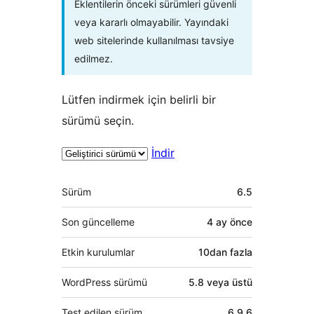
Eklentilerin önceki sürümleri güvenli
veya kararlı olmayabilir. Yayındaki
web sitelerinde kullanılması tavsiye
edilmez.
Lütfen indirmek için belirli bir
sürümü seçin.
İndir
Meta
Sürüm
6.5
Son güncelleme
4 ay
önce
Etkin kurulumlar
10dan fazla
WordPress sürümü
5.8 veya üstü
Test edilen sürüm
6.9.6