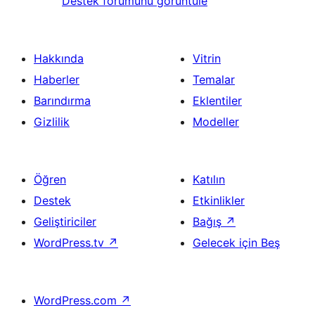
Destek forumunu görüntüle
Hakkında
Vitrin
Haberler
Temalar
Barındırma
Eklentiler
Gizlilik
Modeller
Öğren
Katılın
Destek
Etkinlikler
Geliştiriciler
Bağış
↗
WordPress.tv
↗
Gelecek için Beş
WordPress.com
↗