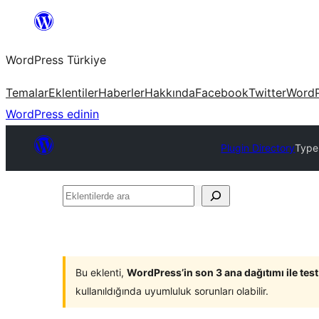
İçeriğe
geç
WordPress Türkiye
Temalar
Eklentiler
Haberler
Hakkında
Facebook
Twitter
WordP
WordPress edinin
Plugin Directory
Type
Eklentilerde
ara
Bu eklenti,
WordPress’in son 3 ana dağıtımı ile tes
kullanıldığında uyumluluk sorunları olabilir.