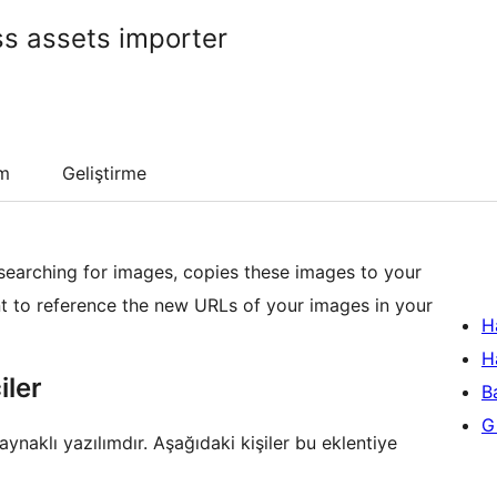
s assets importer
um
Geliştirme
searching for images, copies these images to your
t to reference the new URLs of your images in your
H
H
iler
B
Gi
naklı yazılımdır. Aşağıdaki kişiler bu eklentiye