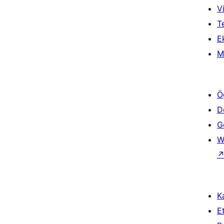
Vi
T
Ek
M
Ö
D
Ge
W
Ka
Et