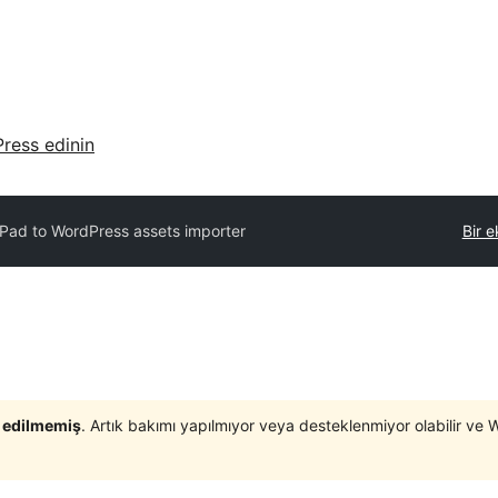
ress edinin
Pad to WordPress assets importer
Bir e
t edilmemiş
. Artık bakımı yapılmıyor veya desteklenmiyor olabilir ve 