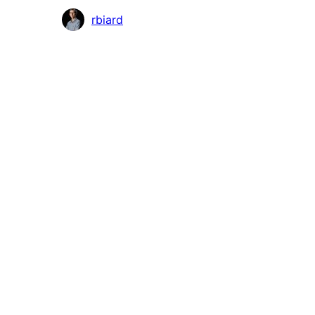
Katkıda
rbiard
bulunanlar