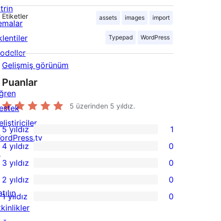
trin
Etiketler
assets
images
import
emalar
lentiler
Typepad
WordPress
odeller
Gelişmiş görünüm
Puanlar
ğren
5 üzerinden
5
yıldız.
estek
liştiriciler
5 yıldız
1
1
ordPress.tv
4 yıldız
0
5
↗
0
3 yıldız
0
yıldızlı
4
0
2 yıldız
0
inceleme
yıldızlı
3
0
tılın
1 yıldız
0
inceleme
yıldızlı
2
0
kinlikler
inceleme
yıldızlı
1