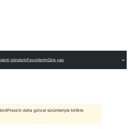
klenti gönderin
Favorilerim
Giriş yap
WordPress’in daha güncel sürümleriyle birlikte