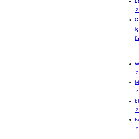
B
G
iç
B
W
M
b
B