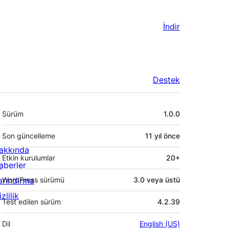
İndir
Destek
Meta
Sürüm
1.0.0
Son güncelleme
11 yıl
önce
akkında
Etkin kurulumlar
20+
aberler
arındırma
WordPress sürümü
3.0 veya üstü
zlilik
Test edilen sürüm
4.2.39
Dil
English (US)