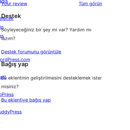
ağış
değerlendirmeleri
Your review
Tüm
görün
inceleme
yıldızlı
↗
Destek
inceleme
elecek
in
Söyleyeceğiniz bir şey mi var? Yardım mı
eş
lazım?
Destek forumunu görüntüle
ordPress.com
Bağış yap
↗
att
Bu eklentinin geliştirilmesini desteklemek ister
↗
misiniz?
bPress
Bu eklentiye bağış yap
↗
uddyPress
↗