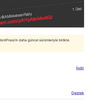
WordPress’in daha güncel sürümleriyle birlikte
İndir
Destek
Meta