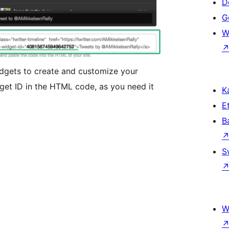
D
Ge
W
idgets to create and customize your
get ID in the HTML code, as you need it
Ka
Et
B
S
W