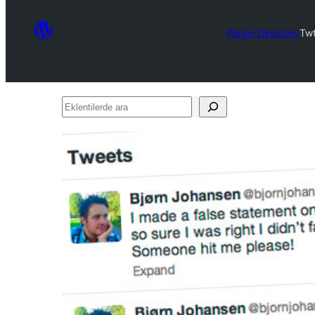
Plugin Directory
Twt
Eklentilerde
ara