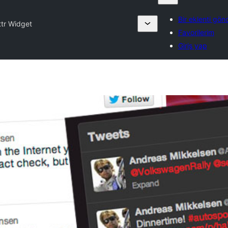
Bir eklenti gön
tr Widget
Favorilerim
Giriş yap