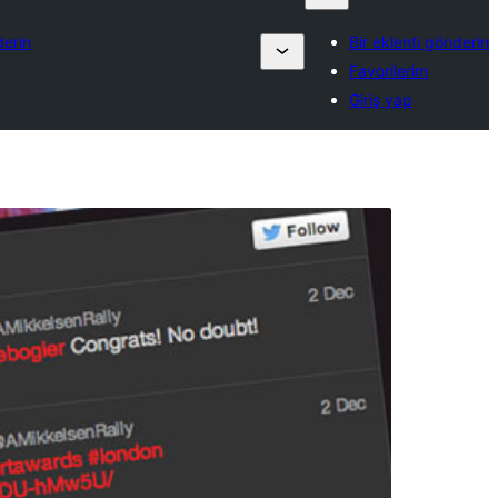
derin
Bir eklenti gönderin
Favorilerim
Giriş yap