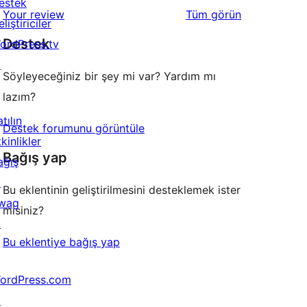
estek
değerlendirmeleri
Your review
Tüm
görün
liştiriciler
Destek
ordPress.tv
↗
Söyleyeceğiniz bir şey mi var? Yardım mı
lazım?
tılın
Destek forumunu görüntüle
kinlikler
Bağış yap
ağış
↗
Bu eklentinin geliştirilmesini desteklemek ister
wag
misiniz?
↗
Bu eklentiye bağış yap
ordPress.com
↗