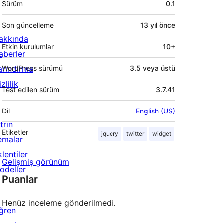
Sürüm
0.1
Son güncelleme
13 yıl
önce
akkında
Etkin kurulumlar
10+
aberler
arındırma
WordPress sürümü
3.5 veya üstü
zlilik
Test edilen sürüm
3.7.41
Dil
English (US)
trin
Etiketler
jquery
twitter
widget
emalar
lentiler
Gelişmiş görünüm
odeller
Puanlar
Henüz inceleme gönderilmedi.
ğren