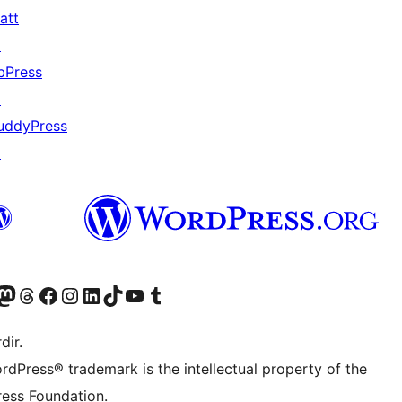
att
↗
bPress
↗
uddyPress
↗
akın
ziyaret edin
odon hesabımızı ziyaret edin
Threads hesabımızı ziyaret edin
Facebook sayfamızı ziyaret edin
Instagram hesabımızı ziyaret edin
LinkedIn hesabımızı ziyaret edin
TikTok hesabımızı ziyaret edin
YouTube kanalımızı ziyaret edin
Tumblr hesabımızı ziyaret edin
dir.
rdPress® trademark is the intellectual property of the
ess Foundation.