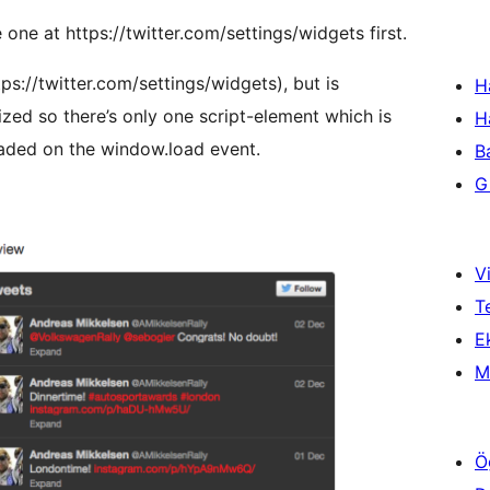
ne at https://twitter.com/settings/widgets first.
ps://twitter.com/settings/widgets), but is
H
d so there’s only one script-element which is
H
loaded on the window.load event.
B
Gi
Vi
T
Ek
M
Ö