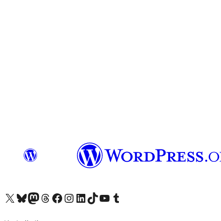
X (eski Twitter) hesabımıza bakın
Bluesky hesabımızı ziyaret edin
Mastodon hesabımızı ziyaret edin
Threads hesabımızı ziyaret edin
Facebook sayfamızı ziyaret edin
Instagram hesabımızı ziyaret edin
LinkedIn hesabımızı ziyaret edin
TikTok hesabımızı ziyaret edin
YouTube kanalımızı ziyaret edin
Tumblr hesabımızı ziyaret edin