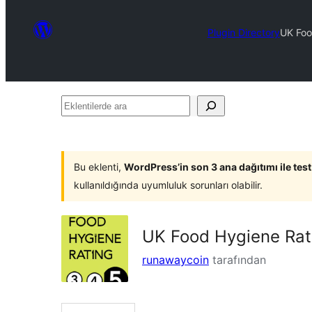
Plugin Directory
UK Foo
Eklentilerde
ara
Bu eklenti,
WordPress’in son 3 ana dağıtımı ile tes
kullanıldığında uyumluluk sorunları olabilir.
UK Food Hygiene Rat
runawaycoin
tarafından