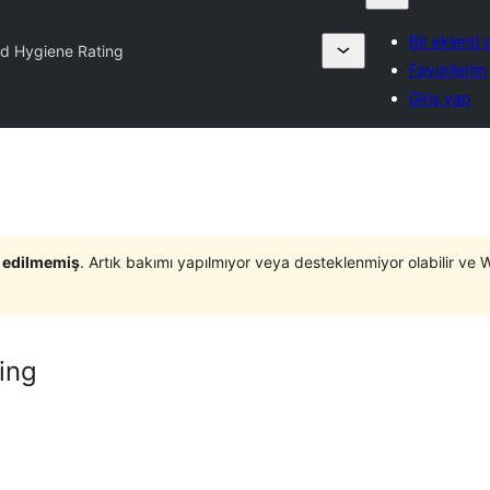
Bir eklenti
d Hygiene Rating
Favorilerim
Giriş yap
t edilmemiş
. Artık bakımı yapılmıyor veya desteklenmiyor olabilir ve 
ing