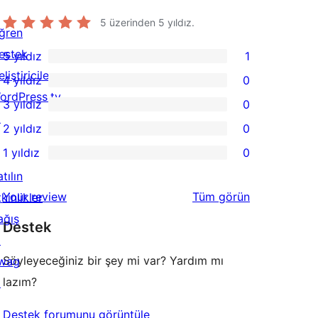
5 üzerinden
5
yıldız.
ğren
estek
5 yıldız
1
1
liştiriciler
4 yıldız
0
5
0
ordPress.tv
3 yıldız
0
yıldızlı
4
0
↗
2 yıldız
0
inceleme
yıldızlı
3
0
1 yıldız
0
inceleme
yıldızlı
2
0
tılın
inceleme
yıldızlı
1
değerlendirmeleri
Your review
Tüm
görün
kinlikler
inceleme
yıldızlı
ağış
Destek
inceleme
↗
Söyleyeceğiniz bir şey mi var? Yardım mı
wag
lazım?
↗
Destek forumunu görüntüle