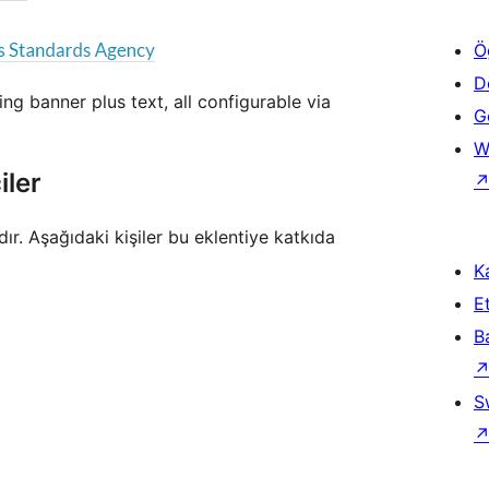
Ö
D
ng banner plus text, all configurable via
Ge
W
iler
r. Aşağıdaki kişiler bu eklentiye katkıda
Ka
Et
B
S