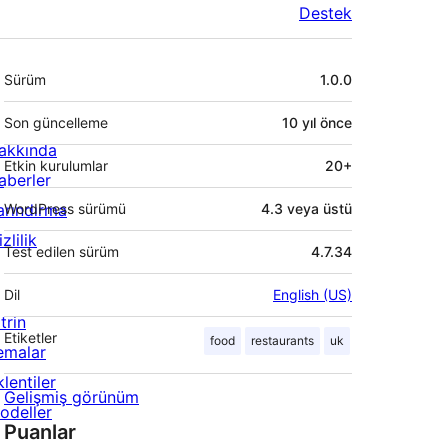
Destek
Meta
Sürüm
1.0.0
Son güncelleme
10 yıl
önce
akkında
Etkin kurulumlar
20+
aberler
arındırma
WordPress sürümü
4.3 veya üstü
zlilik
Test edilen sürüm
4.7.34
Dil
English (US)
trin
Etiketler
food
restaurants
uk
emalar
lentiler
Gelişmiş görünüm
odeller
Puanlar