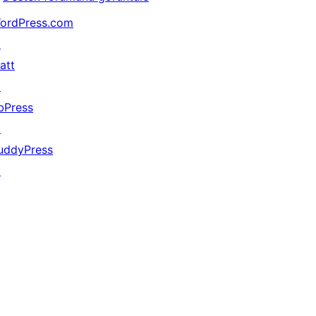
ordPress.com
↗
att
↗
bPress
↗
uddyPress
↗