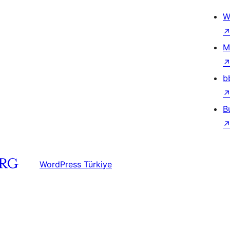
W
M
b
B
WordPress Türkiye