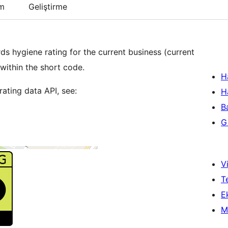
um
Geliştirme
s hygiene rating for the current business (current
 within the short code.
H
rating data API, see:
H
B
Gi
Vi
T
Ek
M