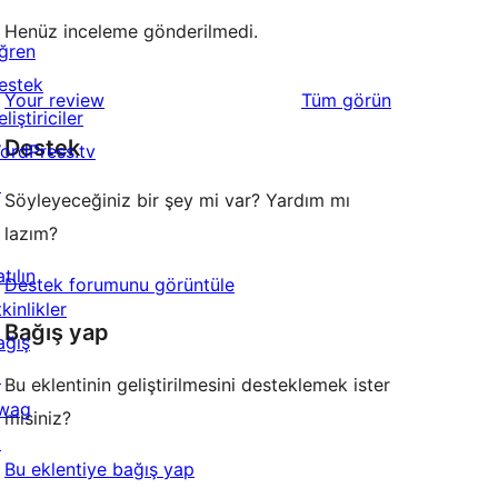
Henüz inceleme gönderilmedi.
ğren
estek
değerlendirmeleri
Your review
Tüm
görün
liştiriciler
Destek
ordPress.tv
↗
Söyleyeceğiniz bir şey mi var? Yardım mı
lazım?
tılın
Destek forumunu görüntüle
kinlikler
Bağış yap
ağış
↗
Bu eklentinin geliştirilmesini desteklemek ister
wag
misiniz?
↗
Bu eklentiye bağış yap