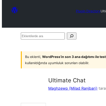
Plugin Directory
Ult
Eklentilerde
ara
Bu eklenti,
WordPress’in son 3 ana dağıtımı ile tes
kullanıldığında uyumluluk sorunları olabilir.
Ultimate Chat
Maghzewp (Milad Ranjbari)
tara