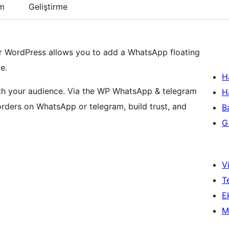
um
Geliştirme
r WordPress allows you to add a WhatsApp floating
e.
H
with your audience. Via the WP WhatsApp & telegram
H
orders on WhatsApp or telegram, build trust, and
B
Gi
Vi
T
Ek
M