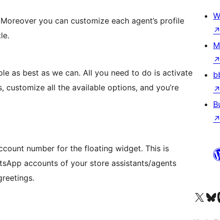
W
. Moreover you can customize each agent’s profile
le.
M
e as best as we can. All you need to do is activate
b
, customize all the available options, and you’re
B
count number for the floating widget. This is
tsApp accounts of your store assistants/agents
greetings.
X (eski Twitter) hesabımıza b
Bluesky hesabımızı 
Mast