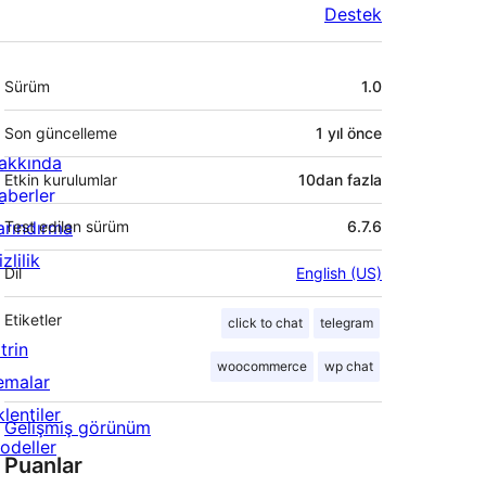
Destek
Meta
Sürüm
1.0
Son güncelleme
1 yıl
önce
akkında
Etkin kurulumlar
10dan fazla
aberler
arındırma
Test edilen sürüm
6.7.6
zlilik
Dil
English (US)
Etiketler
click to chat
telegram
trin
woocommerce
wp chat
emalar
lentiler
Gelişmiş görünüm
odeller
Puanlar