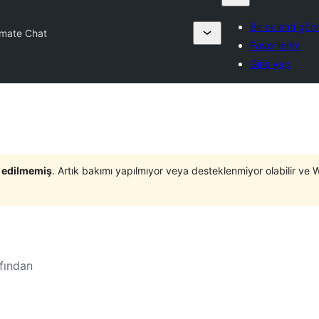
Bir eklenti gön
imate Chat
Favorilerim
Giriş yap
t edilmemiş
. Artık bakımı yapılmıyor veya desteklenmiyor olabilir ve 
fından