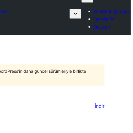
derin
Bir eklenti gönderin
Favorilerim
Giriş yap
WordPress’in daha güncel sürümleriyle birlikte
İndir