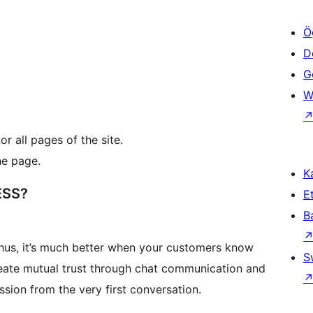
Ö
D
Ge
W
r all pages of the site.
he page.
Ka
ESS?
Et
B
Thus, it’s much better when your customers know
S
reate mutual trust through chat communication and
sion from the very first conversation.