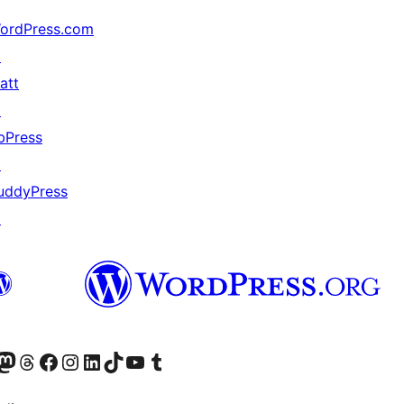
ordPress.com
↗
att
↗
bPress
↗
uddyPress
↗
akın
ziyaret edin
odon hesabımızı ziyaret edin
Threads hesabımızı ziyaret edin
Facebook sayfamızı ziyaret edin
Instagram hesabımızı ziyaret edin
LinkedIn hesabımızı ziyaret edin
TikTok hesabımızı ziyaret edin
YouTube kanalımızı ziyaret edin
Tumblr hesabımızı ziyaret edin