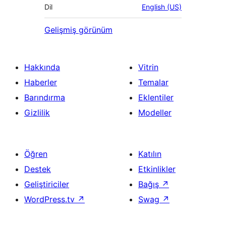
Dil
English (US)
Gelişmiş görünüm
Hakkında
Vitrin
Haberler
Temalar
Barındırma
Eklentiler
Gizlilik
Modeller
Öğren
Katılın
Destek
Etkinlikler
Geliştiriciler
Bağış
↗
WordPress.tv
↗
Swag
↗