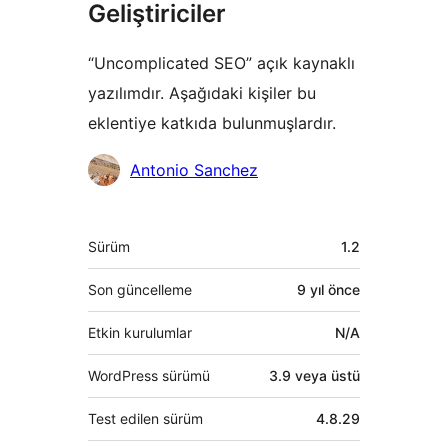
Geliştiriciler
“Uncomplicated SEO” açık kaynaklı
yazılımdır. Aşağıdaki kişiler bu
eklentiye katkıda bulunmuşlardır.
Katkıda
Antonio Sanchez
bulunanlar
Meta
Sürüm
1.2
Son güncelleme
9 yıl
önce
Etkin kurulumlar
N/A
WordPress sürümü
3.9 veya üstü
Test edilen sürüm
4.8.29