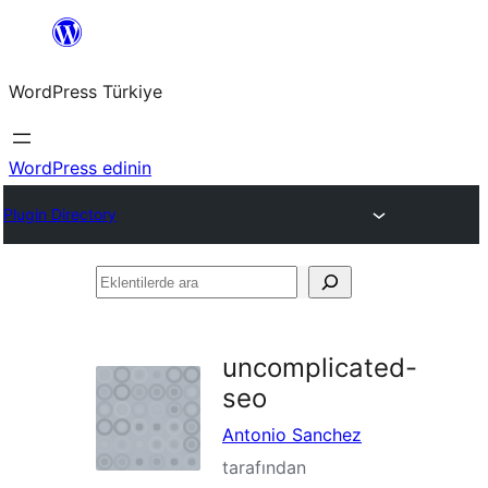
İçeriğe
geç
WordPress Türkiye
WordPress edinin
Plugin Directory
Eklentilerde
ara
uncomplicated-
seo
Antonio Sanchez
tarafından