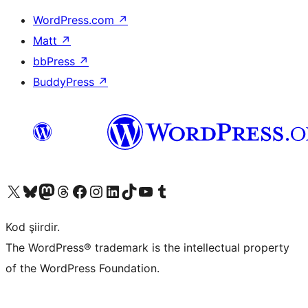
WordPress.com
↗
Matt
↗
bbPress
↗
BuddyPress
↗
X (eski Twitter) hesabımıza bakın
Bluesky hesabımızı ziyaret edin
Mastodon hesabımızı ziyaret edin
Threads hesabımızı ziyaret edin
Facebook sayfamızı ziyaret edin
Instagram hesabımızı ziyaret edin
LinkedIn hesabımızı ziyaret edin
TikTok hesabımızı ziyaret edin
YouTube kanalımızı ziyaret edin
Tumblr hesabımızı ziyaret edin
Kod şiirdir.
The WordPress® trademark is the intellectual property
of the WordPress Foundation.