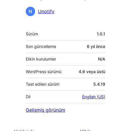
Katkıda
Unotify
bulunanlar
Meta
Sürüm
1.0.1
Son güncelleme
6 yıl
önce
Etkin kurulumlar
N/A
WordPress sürümü
4.6 veya üstü
Test edilen sürüm
5.4.19
Dil
English (US)
Gelişmiş görünüm