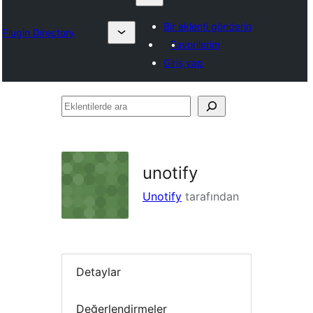
Bir eklenti gönderin
Plugin Directory
Favorilerim
Giriş yap
Eklentilerde
ara
unotify
Unotify
tarafından
Detaylar
Değerlendirmeler