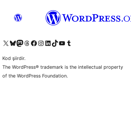
X (eski Twitter) hesabımıza bakın
Bluesky hesabımızı ziyaret edin
Mastodon hesabımızı ziyaret edin
Threads hesabımızı ziyaret edin
Facebook sayfamızı ziyaret edin
Instagram hesabımızı ziyaret edin
LinkedIn hesabımızı ziyaret edin
TikTok hesabımızı ziyaret edin
YouTube kanalımızı ziyaret edin
Tumblr hesabımızı ziyaret edin
Kod şiirdir.
The WordPress® trademark is the intellectual property
of the WordPress Foundation.