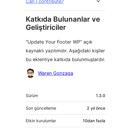
Can I contribute?
Katkıda Bulunanlar ve
Geliştiriciler
“Update Your Footer WP” açık
kaynaklı yazılımdır. Aşağıdaki kişiler
bu eklentiye katkıda bulunmuşlardır.
Katkıda
Waren Gonzaga
bulunanlar
Meta
Sürüm
1.3.0
Son güncelleme
2 yıl
önce
Etkin kurulumlar
10dan fazla