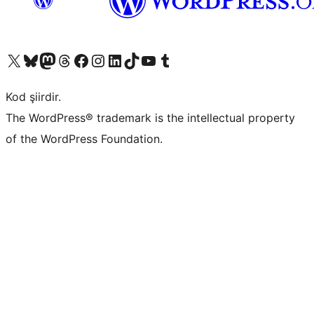
X (eski Twitter) hesabımıza bakın
Bluesky hesabımızı ziyaret edin
Mastodon hesabımızı ziyaret edin
Threads hesabımızı ziyaret edin
Facebook sayfamızı ziyaret edin
Instagram hesabımızı ziyaret edin
LinkedIn hesabımızı ziyaret edin
TikTok hesabımızı ziyaret edin
YouTube kanalımızı ziyaret edin
Tumblr hesabımızı ziyaret edin
Kod şiirdir.
The WordPress® trademark is the intellectual property
of the WordPress Foundation.