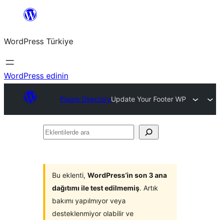
İçeriğe
geç
WordPress Türkiye
WordPress edinin
Plugin Directory
Update Your Footer WP
Eklentilerde
ara
Bu eklenti,
WordPress’in son 3 ana
dağıtımı ile test edilmemiş
. Artık
bakımı yapılmıyor veya
desteklenmiyor olabilir ve