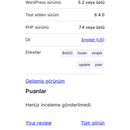
WordPress sürümü
5.2 veya üstü
Test edilen sürüm
6.4.0
PHP sürümü
7.4 veya üstü
Dil
English (US)
Etiketler
BASIC
footer
simple
update
year
Gelişmiş görünüm
Puanlar
Henüz inceleme gönderilmedi.
değerlendirmeleri
Your review
Tüm
görün