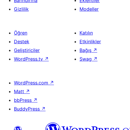
Barındırma
Eklentiler
Gizlilik
Modeller
Öğren
Katılın
Destek
Etkinlikler
Geliştiriciler
Bağış
↗
WordPress.tv
↗
Swag
↗
WordPress.com
↗
Matt
↗
bbPress
↗
BuddyPress
↗