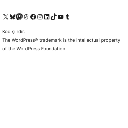
X (eski Twitter) hesabımıza bakın
Bluesky hesabımızı ziyaret edin
Mastodon hesabımızı ziyaret edin
Threads hesabımızı ziyaret edin
Facebook sayfamızı ziyaret edin
Instagram hesabımızı ziyaret edin
LinkedIn hesabımızı ziyaret edin
TikTok hesabımızı ziyaret edin
YouTube kanalımızı ziyaret edin
Tumblr hesabımızı ziyaret edin
Kod şiirdir.
The WordPress® trademark is the intellectual property
of the WordPress Foundation.