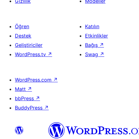
Gizlilik
Modeller
Öğren
Katılın
Destek
Etkinlikler
Geliştiriciler
Bağış
↗
WordPress.tv
↗
Swag
↗
WordPress.com
↗
Matt
↗
bbPress
↗
BuddyPress
↗