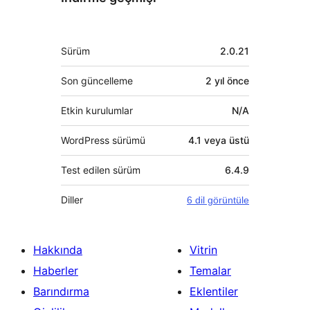
Meta
Sürüm
2.0.21
Son güncelleme
2 yıl
önce
Etkin kurulumlar
N/A
WordPress sürümü
4.1 veya üstü
Test edilen sürüm
6.4.9
Diller
6 dil görüntüle
Hakkında
Vitrin
Haberler
Temalar
Barındırma
Eklentiler