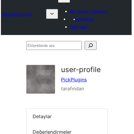
Bir eklenti gönderin
Plugin Directory
Favorilerim
Giriş yap
Eklentilerde
ara
user-profile
PickPlugins
tarafından
Detaylar
Değerlendirmeler