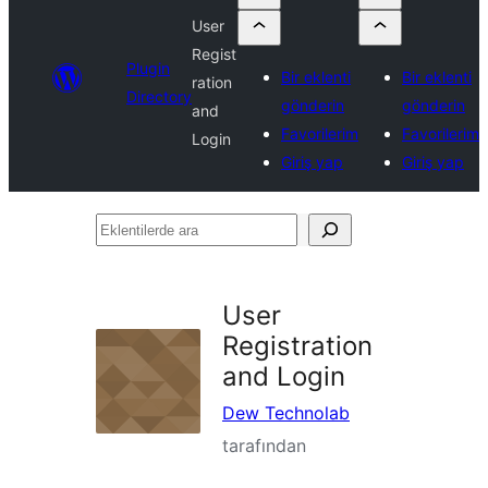
User
Regist
Plugin
Bir eklenti
Bir eklenti
ration
Directory
gönderin
gönderin
and
Favorilerim
Favorilerim
Login
Giriş yap
Giriş yap
Eklentilerde
ara
User
Registration
and Login
Dew Technolab
tarafından