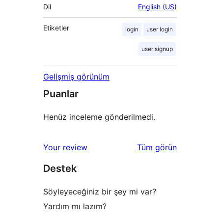
Dil
English (US)
Etiketler
login
user login
user signup
Gelişmiş görünüm
Puanlar
Henüz inceleme gönderilmedi.
değerlendirmeleri
Your review
Tüm
görün
Destek
Söyleyeceğiniz bir şey mi var?
Yardım mı lazım?