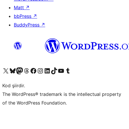
Matt
↗
bbPress
↗
BuddyPress
↗
X (eski Twitter) hesabımıza bakın
Bluesky hesabımızı ziyaret edin
Mastodon hesabımızı ziyaret edin
Threads hesabımızı ziyaret edin
Facebook sayfamızı ziyaret edin
Instagram hesabımızı ziyaret edin
LinkedIn hesabımızı ziyaret edin
TikTok hesabımızı ziyaret edin
YouTube kanalımızı ziyaret edin
Tumblr hesabımızı ziyaret edin
Kod şiirdir.
The WordPress® trademark is the intellectual property
of the WordPress Foundation.