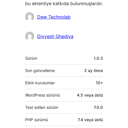
bu eklentiye katkıda bulunmuşlardır.
Katkıda
Dew Technolab
bulunanlar
Divyesh Ghediya
Meta
Sürüm
1.0.3
Son güncelleme
2 ay
önce
Etkin kurulumlar
10+
WordPress sürümü
4.5 veya üstü
Test edilen sürüm
7.0.0
PHP sürümü
7.4 veya üstü