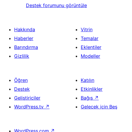
Destek forumunu görüntüle
Hakkında
Vitrin
Haberler
Temalar
Barındırma
Eklentiler
Gizlilik
Modeller
Öğren
Katılın
Destek
Etkinlikler
Geliştiriciler
Bağış
↗
WordPress.tv
↗
Gelecek için Beş
WordPress.com
↗