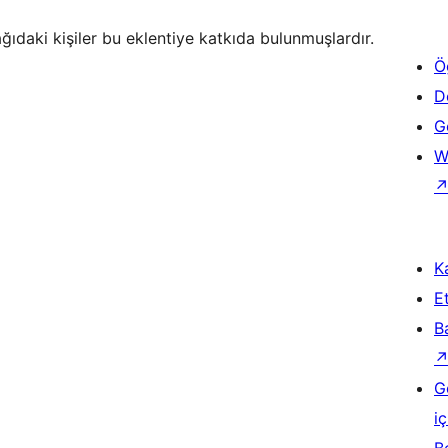
ğıdaki kişiler bu eklentiye katkıda bulunmuşlardır.
Ö
D
Ge
W
Ka
Et
B
G
iç