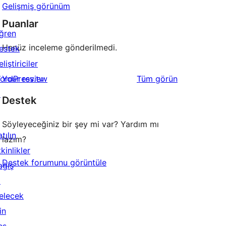
Gelişmiş görünüm
Puanlar
ğren
Henüz inceleme gönderilmedi.
estek
liştiriciler
değerlendirmeleri
ordPress.tv
Your review
Tüm
görün
↗
Destek
Söyleyeceğiniz bir şey mi var? Yardım mı
tılın
lazım?
kinlikler
Destek forumunu görüntüle
ağış
↗
elecek
in