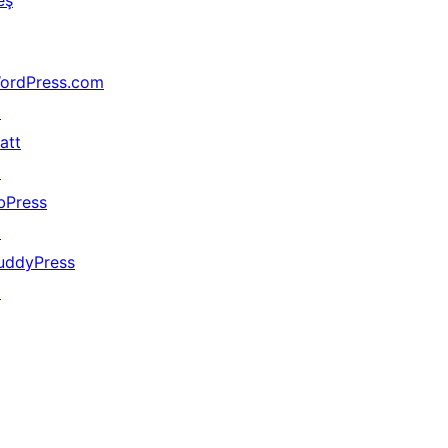
eş
ordPress.com
↗
att
↗
bPress
↗
uddyPress
↗