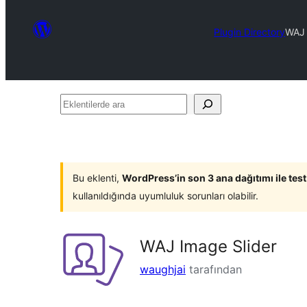
Plugin Directory
WAJ 
Eklentilerde
ara
Bu eklenti,
WordPress’in son 3 ana dağıtımı ile tes
kullanıldığında uyumluluk sorunları olabilir.
WAJ Image Slider
waughjai
tarafından