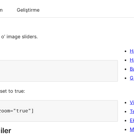
um
Geliştirme
o’ image sliders.
H
H
B
Gi
et to true:
Vi
T
Ek
iler
M