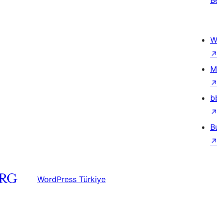
B
W
M
b
B
WordPress Türkiye