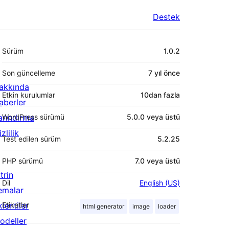
Destek
Meta
Sürüm
1.0.2
Son güncelleme
7 yıl
önce
akkında
Etkin kurulumlar
10dan fazla
aberler
arındırma
WordPress sürümü
5.0.0 veya üstü
zlilik
Test edilen sürüm
5.2.25
PHP sürümü
7.0 veya üstü
trin
Dil
English (US)
emalar
lentiler
Etiketler
html generator
image
loader
odeller