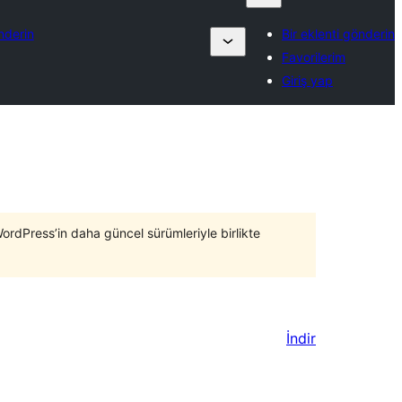
nderin
Bir eklenti gönderin
Favorilerim
Giriş yap
WordPress’in daha güncel sürümleriyle birlikte
İndir