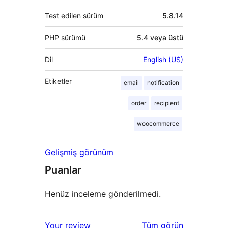
Test edilen sürüm
5.8.14
PHP sürümü
5.4 veya üstü
Dil
English (US)
Etiketler
email
notification
order
recipient
woocommerce
Gelişmiş görünüm
Puanlar
Henüz inceleme gönderilmedi.
değerlendirmeleri
Your review
Tüm
görün