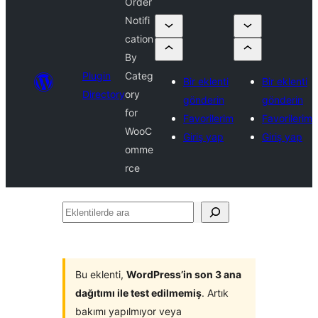
Order
Notifi
cation
By
Plugin
Categ
Bir eklenti
Bir eklenti
Directory
ory
gönderin
gönderin
for
Favorilerim
Favorilerim
WooC
Giriş yap
Giriş yap
omme
rce
Eklentilerde
ara
Bu eklenti,
WordPress’in son 3 ana
dağıtımı ile test edilmemiş
. Artık
bakımı yapılmıyor veya