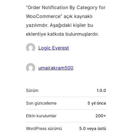
“Order Notification By Category for
WooCommerce” açık kaynaklı
yazılımdır. Aşağıdaki kişiler bu
eklentiye katkıda bulunmuşlardır.
Katkıda
Logic Everest
bulunanlar
umairakram500
Meta
Sürüm
1.0.0
Son güncelleme
5 yıl
önce
Etkin kurulumlar
200+
WordPress sürümü
5.0 veya üstü