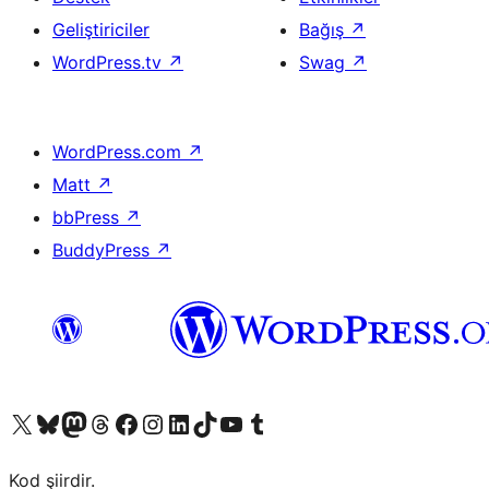
Geliştiriciler
Bağış
↗
WordPress.tv
↗
Swag
↗
WordPress.com
↗
Matt
↗
bbPress
↗
BuddyPress
↗
X (eski Twitter) hesabımıza bakın
Bluesky hesabımızı ziyaret edin
Mastodon hesabımızı ziyaret edin
Threads hesabımızı ziyaret edin
Facebook sayfamızı ziyaret edin
Instagram hesabımızı ziyaret edin
LinkedIn hesabımızı ziyaret edin
TikTok hesabımızı ziyaret edin
YouTube kanalımızı ziyaret edin
Tumblr hesabımızı ziyaret edin
Kod şiirdir.