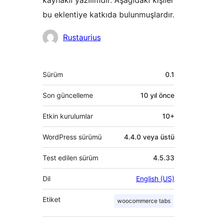
kaynaklı yazılımdır. Aşağıdaki kişiler
bu eklentiye katkıda bulunmuşlardır.
Katkıda
Rustaurius
bulunanlar
Meta
Sürüm
0.1
Son güncelleme
10 yıl
önce
Etkin kurulumlar
10+
WordPress sürümü
4.4.0 veya üstü
Test edilen sürüm
4.5.33
Dil
English (US)
Etiket
woocommerce tabs