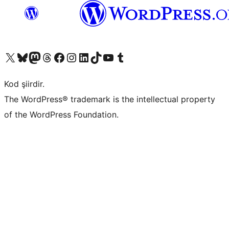
X (eski Twitter) hesabımıza bakın
Bluesky hesabımızı ziyaret edin
Mastodon hesabımızı ziyaret edin
Threads hesabımızı ziyaret edin
Facebook sayfamızı ziyaret edin
Instagram hesabımızı ziyaret edin
LinkedIn hesabımızı ziyaret edin
TikTok hesabımızı ziyaret edin
YouTube kanalımızı ziyaret edin
Tumblr hesabımızı ziyaret edin
Kod şiirdir.
The WordPress® trademark is the intellectual property
of the WordPress Foundation.