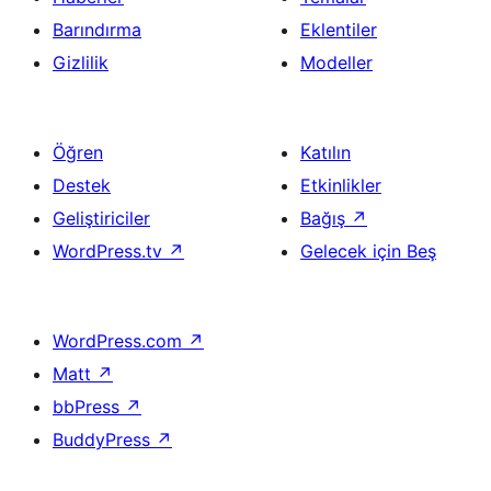
Barındırma
Eklentiler
Gizlilik
Modeller
Öğren
Katılın
Destek
Etkinlikler
Geliştiriciler
Bağış
↗
WordPress.tv
↗
Gelecek için Beş
WordPress.com
↗
Matt
↗
bbPress
↗
BuddyPress
↗