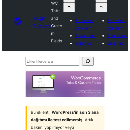
WC
Tabs
Plugin
and
Bir eklenti
Bir eklenti
Directory
Custo
gönderin
gönderin
m
Favorilerim
Favorilerim
Fields
Giriş yap
Giriş yap
Eklentilerde
ara
Bu eklenti,
WordPress’in son 3 ana
dağıtımı ile test edilmemiş
. Artık
bakımı yapılmıyor veya