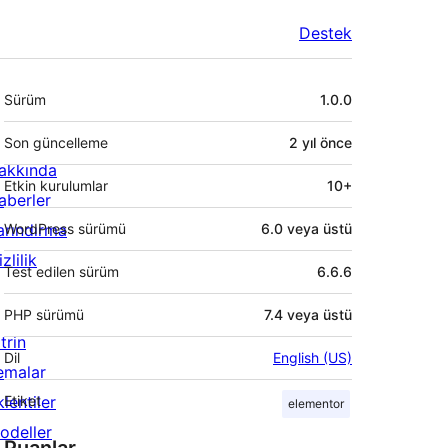
Destek
Meta
Sürüm
1.0.0
Son güncelleme
2 yıl
önce
akkında
Etkin kurulumlar
10+
aberler
arındırma
WordPress sürümü
6.0 veya üstü
zlilik
Test edilen sürüm
6.6.6
PHP sürümü
7.4 veya üstü
trin
Dil
English (US)
emalar
lentiler
Etiket
elementor
odeller