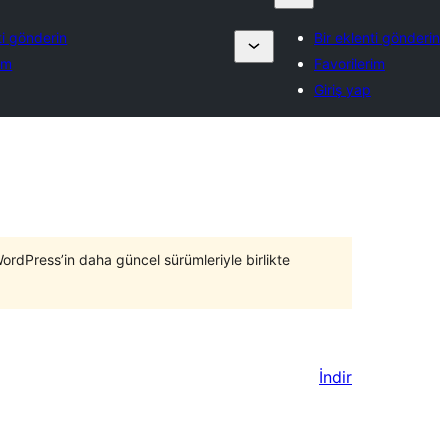
ti gönderin
Bir eklenti gönderin
im
Favorilerim
Giriş yap
WordPress’in daha güncel sürümleriyle birlikte
İndir