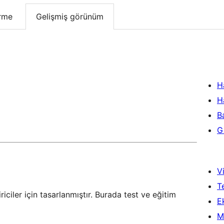
irme
Gelişmiş görünüm
H
H
B
Gi
Vi
T
riciler için tasarlanmıştır. Burada test ve eğitim
Ek
M