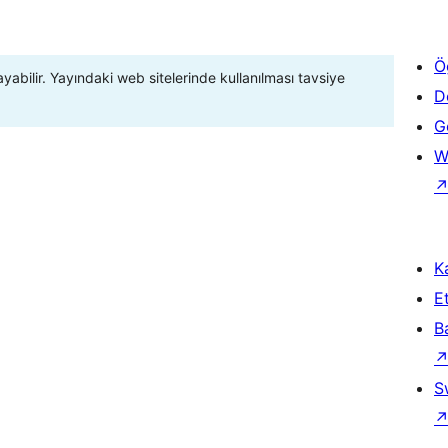
Ö
ayabilir. Yayındaki web sitelerinde kullanılması tavsiye
D
Ge
W
Ka
Et
B
S