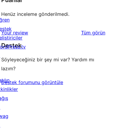
Puanlar
Henüz inceleme gönderilmedi.
ğren
estek
değerlendirmeleri
Your review
Tüm
görün
liştiriciler
Destek
ordPress.tv
↗
Söyleyeceğiniz bir şey mi var? Yardım mı
lazım?
tılın
Destek forumunu görüntüle
kinlikler
ağış
↗
wag
↗