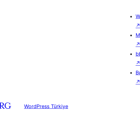
W
M
b
B
WordPress Türkiye