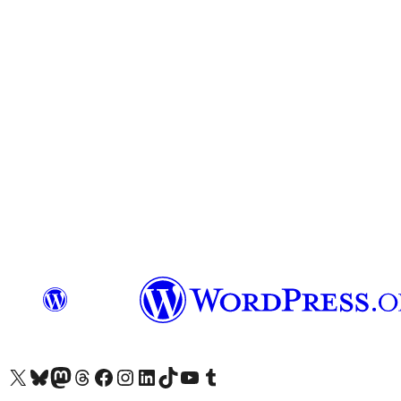
X (eski Twitter) hesabımıza bakın
Bluesky hesabımızı ziyaret edin
Mastodon hesabımızı ziyaret edin
Threads hesabımızı ziyaret edin
Facebook sayfamızı ziyaret edin
Instagram hesabımızı ziyaret edin
LinkedIn hesabımızı ziyaret edin
TikTok hesabımızı ziyaret edin
YouTube kanalımızı ziyaret edin
Tumblr hesabımızı ziyaret edin