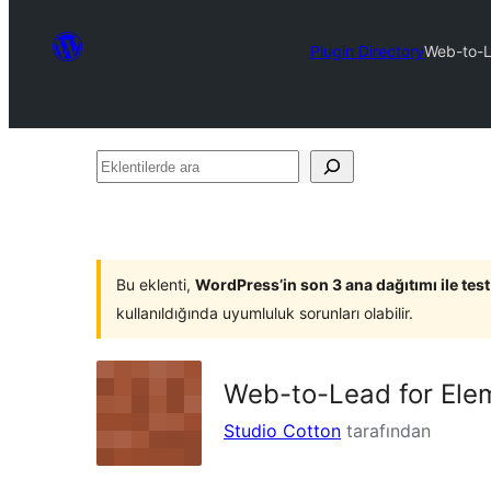
Plugin Directory
Web-to-L
Eklentilerde
ara
Bu eklenti,
WordPress’in son 3 ana dağıtımı ile tes
kullanıldığında uyumluluk sorunları olabilir.
Web-to-Lead for Ele
Studio Cotton
tarafından