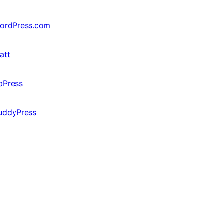
ordPress.com
↗
att
↗
bPress
↗
uddyPress
↗