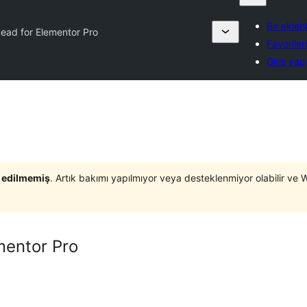
Bir eklen
ead for Elementor Pro
Favoriler
Giriş yap
t edilmemiş
. Artık bakımı yapılmıyor veya desteklenmiyor olabilir ve 
mentor Pro