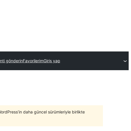
enti gönderin
Favorilerim
Giriş yap
WordPress’in daha güncel sürümleriyle birlikte