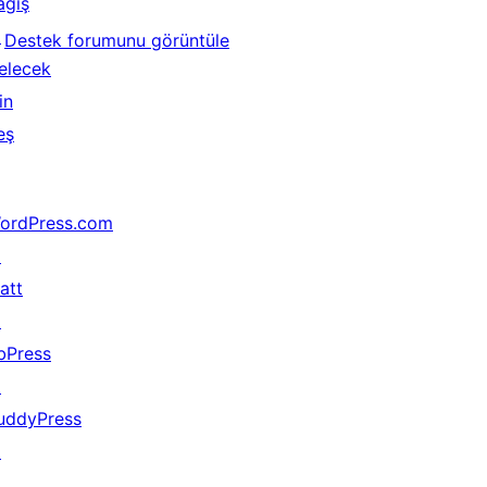
ağış
↗
Destek forumunu görüntüle
elecek
in
eş
ordPress.com
↗
att
↗
bPress
↗
uddyPress
↗