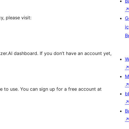
B
, please visit:
G
iç
B
zer.AI dashboard. If you don’t have an account yet,
W
M
e to use. You can sign up for a free account at
b
B