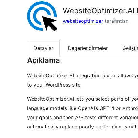
WebsiteOptimizer.AI 
websiteoptimizer
tarafından
Detaylar
Değerlendirmeler
Gelişt
Açıklama
WebsiteOptimizer.AI Integration plugin allows 
to your WordPress site.
WebsiteOptimizer.AI lets you select parts of yo
language models like OpenAI’s GPT-4 or Anthrop
your goals and then A/B tests different variatio
automatically replace poorly performing variati