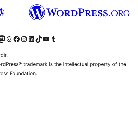
akın
ziyaret edin
odon hesabımızı ziyaret edin
Threads hesabımızı ziyaret edin
Facebook sayfamızı ziyaret edin
Instagram hesabımızı ziyaret edin
LinkedIn hesabımızı ziyaret edin
TikTok hesabımızı ziyaret edin
YouTube kanalımızı ziyaret edin
Tumblr hesabımızı ziyaret edin
dir.
rdPress® trademark is the intellectual property of the
ess Foundation.