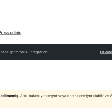
ress edinin
bsiteOptimizer.AI Integration
Bir ekl
t edilmemiş
. Artık bakımı yapılmıyor veya desteklenmiyor olabilir ve 