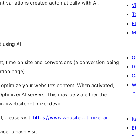
nt variations created automatically with AI.
Vi
T
Ek
M
t using AI
Ö
nt, time on site and conversions (a conversion being
D
ation page)
Ge
W
o optimize your website’s content. When activated,
ptimizer.AI servers. This may be via either the
in <websiteoptimizer.dev>.
, please visit:
https://www.websiteoptimizer.ai
Ka
Et
ce, please visit: