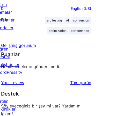
trin
Dil
English (US)
emalar
lentiler
Etiketler
a b testing
AI
conversion
odeller
optimization
performance
Gelişmiş görünüm
ğren
Puanlar
estek
liştiriciler
Henüz inceleme gönderilmedi.
ordPress.tv
↗
değerlendirmeleri
Your review
Tüm
görün
Destek
tılın
Söyleyeceğiniz bir şey mi var? Yardım mı
kinlikler
lazım?