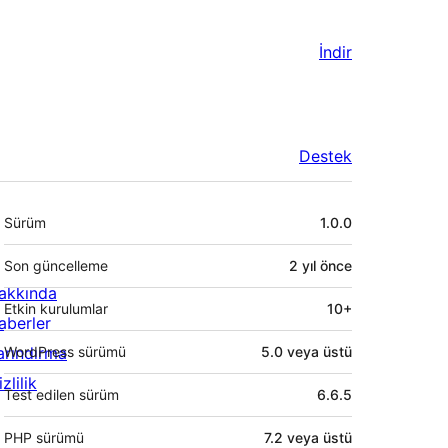
İndir
Destek
Meta
Sürüm
1.0.0
Son güncelleme
2 yıl
önce
akkında
Etkin kurulumlar
10+
aberler
arındırma
WordPress sürümü
5.0 veya üstü
zlilik
Test edilen sürüm
6.6.5
PHP sürümü
7.2 veya üstü