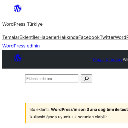
İçeriğe
geç
WordPress Türkiye
Temalar
Eklentiler
Haberler
Hakkında
Facebook
Twitter
WordP
WordPress edinin
Plugin Directory
We
Eklentilerde
ara
Bu eklenti,
WordPress’in son 3 ana dağıtımı ile tes
kullanıldığında uyumluluk sorunları olabilir.