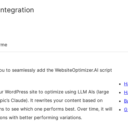
Integration
irme
you to seamlessly add the WebsiteOptimizer.AI script
H
ur WordPress site to optimize using LLM AIs (large
H
ic’s Claude). It rewrites your content based on
B
ns to see which one performs best. Over time, it will
Gi
ons with better performing variations.