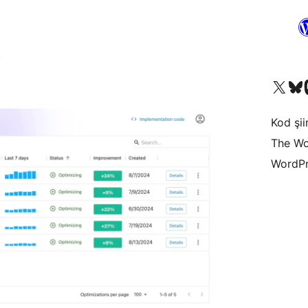
.
X (eski Twitter) hesabımıza b
Bluesky hesabımızı 
Mast
Kod şiir
The Wo
WordPr