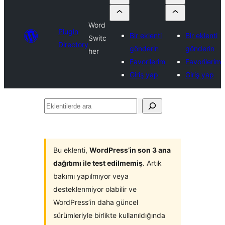
Word
Plugin
Bir eklenti
Bir eklenti
Switc
Directory
gönderin
gönderin
her
Favorilerim
Favorilerim
Giriş yap
Giriş yap
Eklentilerde
ara
Bu eklenti,
WordPress’in son 3 ana
dağıtımı ile test edilmemiş
. Artık
bakımı yapılmıyor veya
desteklenmiyor olabilir ve
WordPress’in daha güncel
sürümleriyle birlikte kullanıldığında