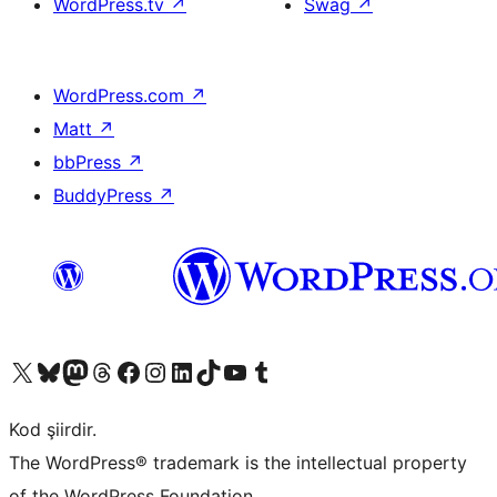
WordPress.tv
↗
Swag
↗
WordPress.com
↗
Matt
↗
bbPress
↗
BuddyPress
↗
X (eski Twitter) hesabımıza bakın
Bluesky hesabımızı ziyaret edin
Mastodon hesabımızı ziyaret edin
Threads hesabımızı ziyaret edin
Facebook sayfamızı ziyaret edin
Instagram hesabımızı ziyaret edin
LinkedIn hesabımızı ziyaret edin
TikTok hesabımızı ziyaret edin
YouTube kanalımızı ziyaret edin
Tumblr hesabımızı ziyaret edin
Kod şiirdir.
The WordPress® trademark is the intellectual property
of the WordPress Foundation.