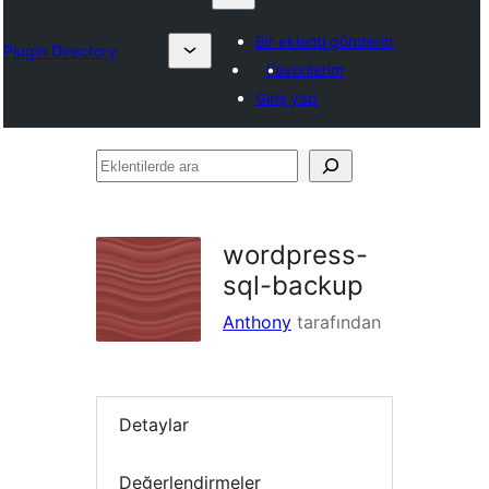
Bir eklenti gönderin
Plugin Directory
Favorilerim
Giriş yap
Eklentilerde
ara
wordpress-
sql-backup
Anthony
tarafından
Detaylar
Değerlendirmeler