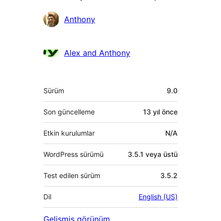
Katkıda
Anthony
bulunanlar
Alex and Anthony
Meta
Sürüm
9.0
Son güncelleme
13 yıl
önce
Etkin kurulumlar
N/A
WordPress sürümü
3.5.1 veya üstü
Test edilen sürüm
3.5.2
Dil
English (US)
Gelişmiş görünüm