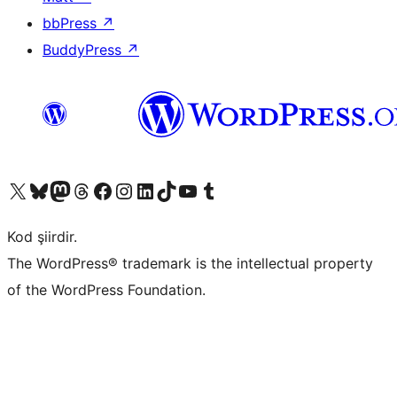
bbPress
↗
BuddyPress
↗
X (eski Twitter) hesabımıza bakın
Bluesky hesabımızı ziyaret edin
Mastodon hesabımızı ziyaret edin
Threads hesabımızı ziyaret edin
Facebook sayfamızı ziyaret edin
Instagram hesabımızı ziyaret edin
LinkedIn hesabımızı ziyaret edin
TikTok hesabımızı ziyaret edin
YouTube kanalımızı ziyaret edin
Tumblr hesabımızı ziyaret edin
Kod şiirdir.
The WordPress® trademark is the intellectual property
of the WordPress Foundation.