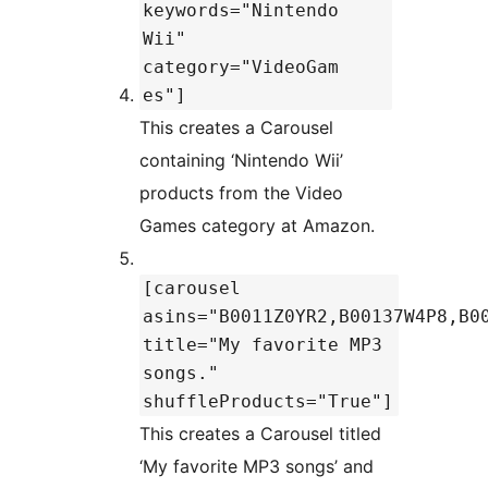
keywords="Nintendo
Wii"
category="VideoGam
es"]
This creates a Carousel
containing ‘Nintendo Wii’
products from the Video
Games category at Amazon.
[carousel
asins="B0011Z0YR2,B00137W4P8,B0
title="My favorite MP3
songs."
shuffleProducts="True"]
This creates a Carousel titled
‘My favorite MP3 songs’ and