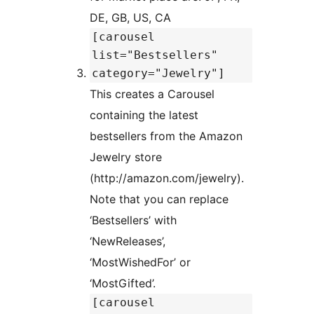
DE, GB, US, CA
[carousel
list="Bestsellers"
category="Jewelry"]
This creates a Carousel
containing the latest
bestsellers from the Amazon
Jewelry store
(http://amazon.com/jewelry).
Note that you can replace
‘Bestsellers’ with
‘NewReleases’,
‘MostWishedFor’ or
‘MostGifted’.
[carousel