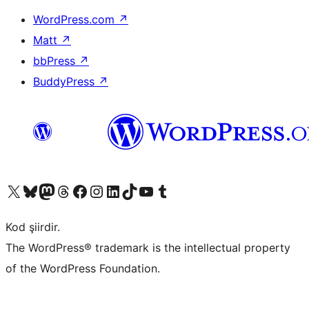
WordPress.com
↗
Matt
↗
bbPress
↗
BuddyPress
↗
X (eski Twitter) hesabımıza bakın
Bluesky hesabımızı ziyaret edin
Mastodon hesabımızı ziyaret edin
Threads hesabımızı ziyaret edin
Facebook sayfamızı ziyaret edin
Instagram hesabımızı ziyaret edin
LinkedIn hesabımızı ziyaret edin
TikTok hesabımızı ziyaret edin
YouTube kanalımızı ziyaret edin
Tumblr hesabımızı ziyaret edin
Kod şiirdir.
The WordPress® trademark is the intellectual property
of the WordPress Foundation.