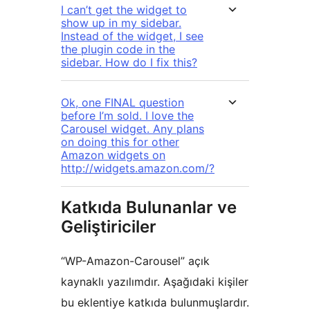
I can’t get the widget to
show up in my sidebar.
Instead of the widget, I see
the plugin code in the
sidebar. How do I fix this?
Ok, one FINAL question
before I’m sold. I love the
Carousel widget. Any plans
on doing this for other
Amazon widgets on
http://widgets.amazon.com/?
Katkıda Bulunanlar ve
Geliştiriciler
“WP-Amazon-Carousel” açık
kaynaklı yazılımdır. Aşağıdaki kişiler
bu eklentiye katkıda bulunmuşlardır.