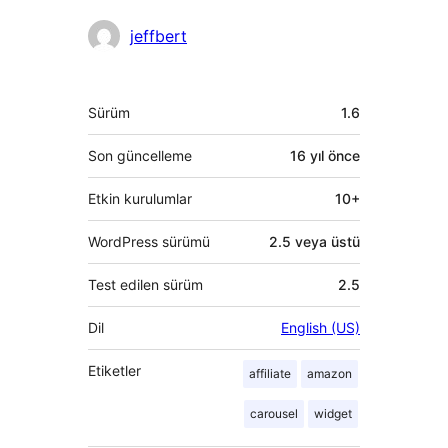
Katkıda
jeffbert
bulunanlar
Meta
Sürüm
1.6
Son güncelleme
16 yıl
önce
Etkin kurulumlar
10+
WordPress sürümü
2.5 veya üstü
Test edilen sürüm
2.5
Dil
English (US)
Etiketler
affiliate
amazon
carousel
widget