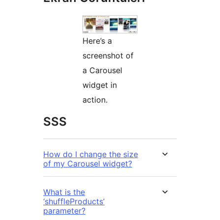
Here’s a
screenshot of
a Carousel
widget in
action.
SSS
How do I change the size
of my Carousel widget?
What is the
‘shuffleProducts’
parameter?