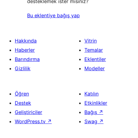
desteklemek ister misiniz?
Bu eklentiye bağış yap
Hakkında
Vitrin
Haberler
Temalar
Barındırma
Eklentiler
Gizlilik
Modeller
Öğren
Katılın
Destek
Etkinlikler
Geliştiriciler
Bağış
↗
WordPress.tv
↗
Swag
↗