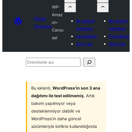
WP-
Amaz
Plugin
Bir eklenti
Bir eklenti
on-
Directory
gönderin
gönderin
Carou
Favorilerim
Favorilerim
sel
Giriş yap
Giriş yap
Eklentilerde
ara
Bu eklenti,
WordPress’in son 3 ana
dağıtımı ile test edilmemiş
. Artık
bakımı yapılmıyor veya
desteklenmiyor olabilir ve
WordPress’in daha güncel
sürümleriyle birlikte kullanıldığında