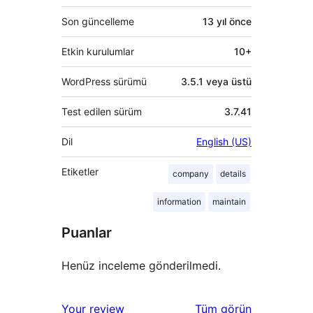
Son güncelleme
13 yıl
önce
Etkin kurulumlar
10+
WordPress sürümü
3.5.1 veya üstü
Test edilen sürüm
3.7.41
Dil
English (US)
Etiketler
company
details
information
maintain
Puanlar
Henüz inceleme gönderilmedi.
değerlendirmeleri
Your review
Tüm
görün