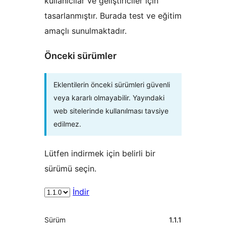
kullanıcılar ve geliştiriciler için
tasarlanmıştır. Burada test ve eğitim
amaçlı sunulmaktadır.
Önceki sürümler
Eklentilerin önceki sürümleri güvenli
veya kararlı olmayabilir. Yayındaki
web sitelerinde kullanılması tavsiye
edilmez.
Lütfen indirmek için belirli bir
sürümü seçin.
İndir
Meta
Sürüm
1.1.1