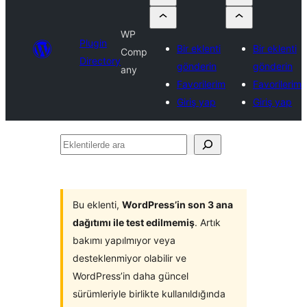
WP
Plugin
Bir eklenti
Bir eklenti
Comp
Directory
gönderin
gönderin
any
Favorilerim
Favorilerim
Giriş yap
Giriş yap
Eklentilerde
ara
Bu eklenti,
WordPress’in son 3 ana
dağıtımı ile test edilmemiş
. Artık
bakımı yapılmıyor veya
desteklenmiyor olabilir ve
WordPress’in daha güncel
sürümleriyle birlikte kullanıldığında