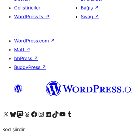
Geliştiriciler
Bağış
↗
WordPress.tv
↗
Swag
↗
WordPress.com
↗
Matt
↗
bbPress
↗
BuddyPress
↗
X (eski Twitter) hesabımıza bakın
Bluesky hesabımızı ziyaret edin
Mastodon hesabımızı ziyaret edin
Threads hesabımızı ziyaret edin
Facebook sayfamızı ziyaret edin
Instagram hesabımızı ziyaret edin
LinkedIn hesabımızı ziyaret edin
TikTok hesabımızı ziyaret edin
YouTube kanalımızı ziyaret edin
Tumblr hesabımızı ziyaret edin
Kod şiirdir.