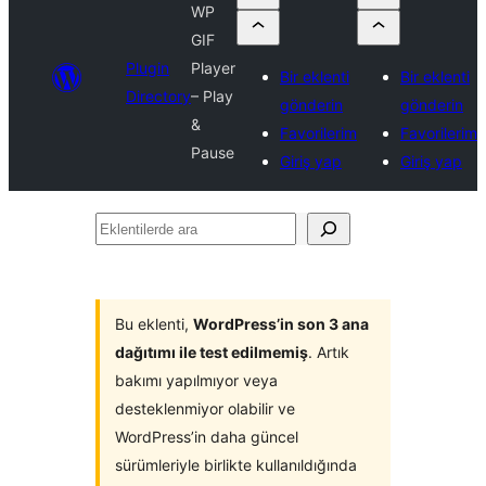
WP
GIF
Plugin
Player
Bir eklenti
Bir eklenti
Directory
– Play
gönderin
gönderin
&
Favorilerim
Favorilerim
Pause
Giriş yap
Giriş yap
Eklentilerde
ara
Bu eklenti,
WordPress’in son 3 ana
dağıtımı ile test edilmemiş
. Artık
bakımı yapılmıyor veya
desteklenmiyor olabilir ve
WordPress’in daha güncel
sürümleriyle birlikte kullanıldığında