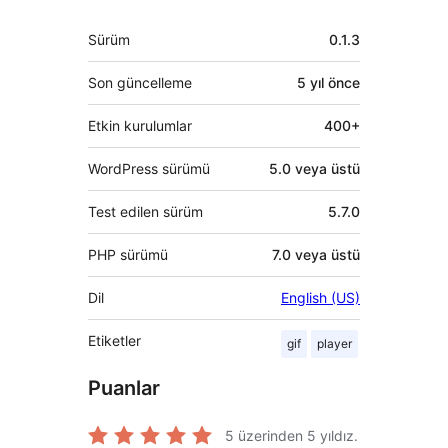
Meta
Sürüm
0.1.3
Son güncelleme
5 yıl
önce
Etkin kurulumlar
400+
WordPress sürümü
5.0 veya üstü
Test edilen sürüm
5.7.0
PHP sürümü
7.0 veya üstü
Dil
English (US)
Etiketler
gif
player
Puanlar
5 üzerinden
5
yıldız.