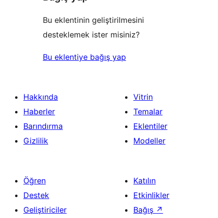
Bu eklentinin geliştirilmesini
desteklemek ister misiniz?
Bu eklentiye bağış yap
Hakkında
Vitrin
Haberler
Temalar
Barındırma
Eklentiler
Gizlilik
Modeller
Öğren
Katılın
Destek
Etkinlikler
Geliştiriciler
Bağış
↗