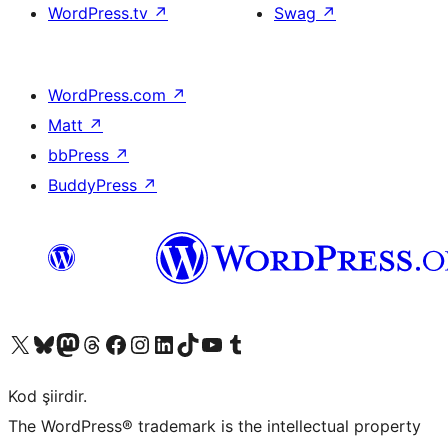
WordPress.tv
↗
Swag
↗
WordPress.com
↗
Matt
↗
bbPress
↗
BuddyPress
↗
X (eski Twitter) hesabımıza bakın
Bluesky hesabımızı ziyaret edin
Mastodon hesabımızı ziyaret edin
Threads hesabımızı ziyaret edin
Facebook sayfamızı ziyaret edin
Instagram hesabımızı ziyaret edin
LinkedIn hesabımızı ziyaret edin
TikTok hesabımızı ziyaret edin
YouTube kanalımızı ziyaret edin
Tumblr hesabımızı ziyaret edin
Kod şiirdir.
The WordPress® trademark is the intellectual property