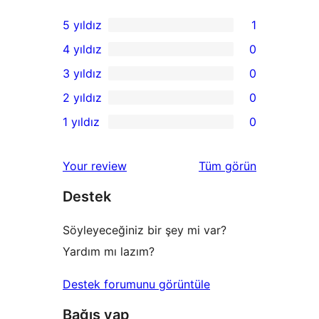
5 yıldız
1
1
4 yıldız
0
5
0
3 yıldız
0
yıldızlı
4
0
2 yıldız
0
inceleme
yıldızlı
3
0
1 yıldız
0
inceleme
yıldızlı
2
0
inceleme
yıldızlı
1
değerlendirmeleri
Your review
Tüm
görün
inceleme
yıldızlı
Destek
inceleme
Söyleyeceğiniz bir şey mi var?
Yardım mı lazım?
Destek forumunu görüntüle
Bağış yap