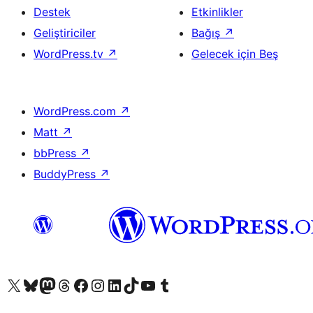
Destek
Etkinlikler
Geliştiriciler
Bağış
↗
WordPress.tv
↗
Gelecek için Beş
WordPress.com
↗
Matt
↗
bbPress
↗
BuddyPress
↗
X (eski Twitter) hesabımıza bakın
Bluesky hesabımızı ziyaret edin
Mastodon hesabımızı ziyaret edin
Threads hesabımızı ziyaret edin
Facebook sayfamızı ziyaret edin
Instagram hesabımızı ziyaret edin
LinkedIn hesabımızı ziyaret edin
TikTok hesabımızı ziyaret edin
YouTube kanalımızı ziyaret edin
Tumblr hesabımızı ziyaret edin