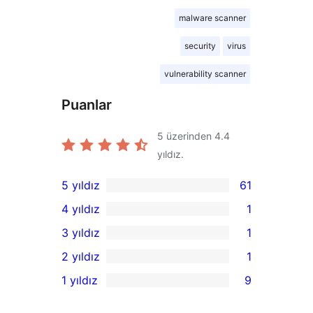
malware scanner
security
virus
vulnerability scanner
Puanlar
5 üzerinden
4.4
yıldız.
5 yıldız
61
61
4 yıldız
1
5
1
3 yıldız
1
yıldızlı
4
1
2 yıldız
1
inceleme
yıldızlı
3
1
1 yıldız
9
inceleme
yıldızlı
2
9
inceleme
yıldızlı
1