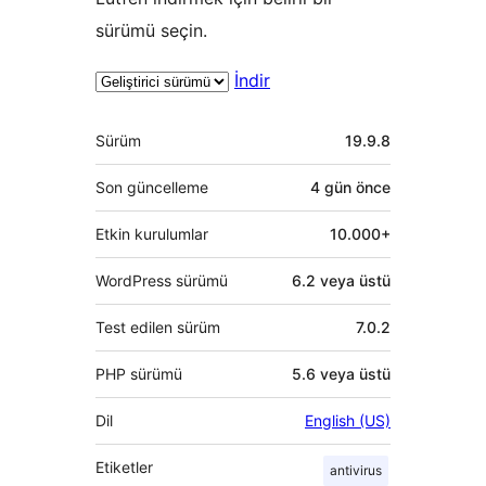
sürümü seçin.
İndir
Meta
Sürüm
19.9.8
Son güncelleme
4 gün
önce
Etkin kurulumlar
10.000+
WordPress sürümü
6.2 veya üstü
Test edilen sürüm
7.0.2
PHP sürümü
5.6 veya üstü
Dil
English (US)
Etiketler
antivirus