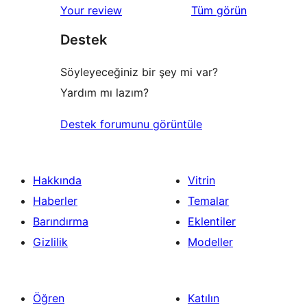
değerlendirmeleri
Your review
Tüm
görün
inceleme
yıldızlı
Destek
inceleme
Söyleyeceğiniz bir şey mi var?
Yardım mı lazım?
Destek forumunu görüntüle
Hakkında
Vitrin
Haberler
Temalar
Barındırma
Eklentiler
Gizlilik
Modeller
Öğren
Katılın