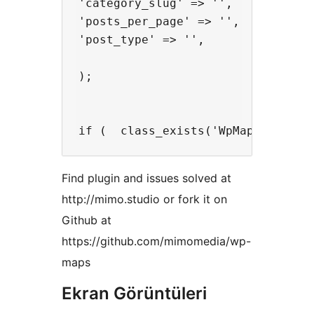
'category_slug' => '',

'posts_per_page' => '',

'post_type' => '',

);

Find plugin and issues solved at
http://mimo.studio or fork it on
Github at
https://github.com/mimomedia/wp-
maps
Ekran Görüntüleri