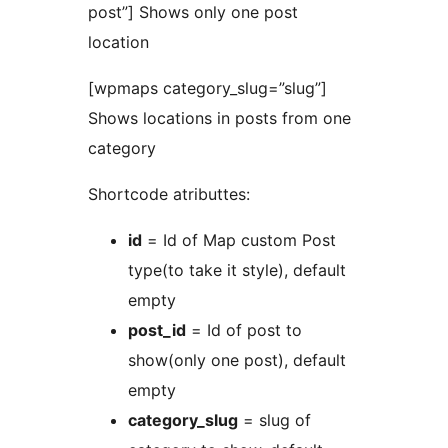
post”] Shows only one post
location
[wpmaps category_slug=”slug”]
Shows locations in posts from one
category
Shortcode atributtes:
id
= Id of Map custom Post
type(to take it style), default
empty
post_id
= Id of post to
show(only one post), default
empty
category_slug
= slug of