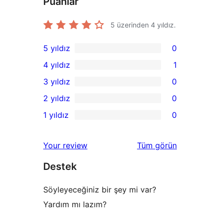
Puanlar
5 üzerinden
4
yıldız.
5 yıldız
0
0
4 yıldız
1
5
1
3 yıldız
0
yıldızlı
4
0
2 yıldız
0
inceleme
yıldızlı
3
0
1 yıldız
0
inceleme
yıldızlı
2
0
inceleme
yıldızlı
1
değerlendirmeleri
Your review
Tüm
görün
inceleme
yıldızlı
Destek
inceleme
Söyleyeceğiniz bir şey mi var?
Yardım mı lazım?