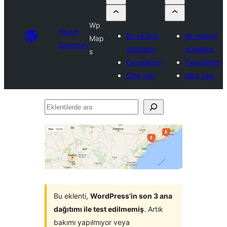
Wp
Plugin
Bir eklenti
Bir eklenti
Map
Directory
gönderin
gönderin
s
Favorilerim
Favorilerim
Giriş yap
Giriş yap
Eklentilerde
ara
Bu eklenti,
WordPress’in son 3 ana
dağıtımı ile test edilmemiş
. Artık
bakımı yapılmıyor veya