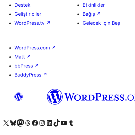
Destek
Etkinlikler
Geliştiriciler
Bağış
↗
WordPress.tv
↗
Gelecek için Beş
WordPress.com
↗
Matt
↗
bbPress
↗
BuddyPress
↗
X (eski Twitter) hesabımıza bakın
Bluesky hesabımızı ziyaret edin
Mastodon hesabımızı ziyaret edin
Threads hesabımızı ziyaret edin
Facebook sayfamızı ziyaret edin
Instagram hesabımızı ziyaret edin
LinkedIn hesabımızı ziyaret edin
TikTok hesabımızı ziyaret edin
YouTube kanalımızı ziyaret edin
Tumblr hesabımızı ziyaret edin